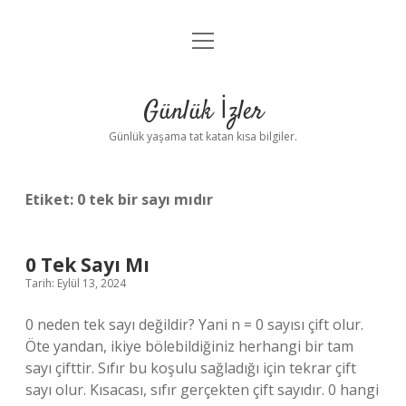
menüyü
Anasayfa
aç
Gizlilik Politikası
Günlük İzler
Yasal Uyarı
Günlük yaşama tat katan kısa bilgiler.
Hakkımızda
Etiket:
0 tek bir sayı mıdır
0 Tek Sayı Mı
Tarih: Eylül 13, 2024
0 neden tek sayı değildir? Yani n = 0 sayısı çift olur.
Öte yandan, ikiye bölebildiğiniz herhangi bir tam
sayı çifttir. Sıfır bu koşulu sağladığı için tekrar çift
sayı olur. Kısacası, sıfır gerçekten çift sayıdır. 0 hangi