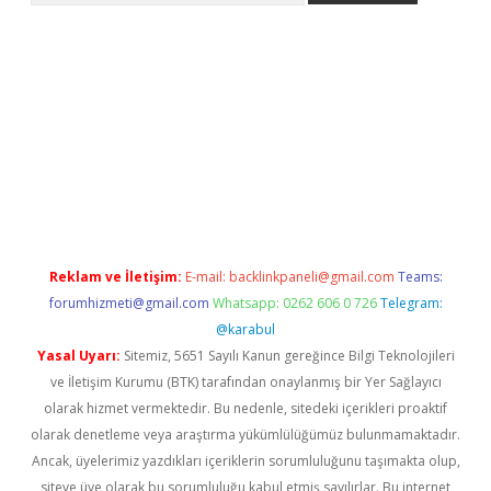
etci
Reklam ve İletişim:
E-mail:
backlinkpaneli@gmail.com
Teams:
forumhizmeti@gmail.com
Whatsapp: 0262 606 0 726
Telegram:
@karabul
Yasal Uyarı:
Sitemiz, 5651 Sayılı Kanun gereğince Bilgi Teknolojileri
ve İletişim Kurumu (BTK) tarafından onaylanmış bir Yer Sağlayıcı
olarak hizmet vermektedir. Bu nedenle, sitedeki içerikleri proaktif
olarak denetleme veya araştırma yükümlülüğümüz bulunmamaktadır.
Ancak, üyelerimiz yazdıkları içeriklerin sorumluluğunu taşımakta olup,
siteye üye olarak bu sorumluluğu kabul etmiş sayılırlar. Bu internet