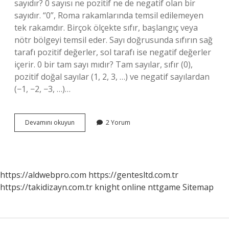
sayıdır? 0 sayısı ne pozitif ne de negatif olan bir
sayıdır. “0”, Roma rakamlarında temsil edilemeyen
tek rakamdır. Birçok ölçekte sıfır, başlangıç ​​veya
nötr bölgeyi temsil eder. Sayı doğrusunda sıfırın sağ
tarafı pozitif değerler, sol tarafı ise negatif değerler
içerir. 0 bir tam sayı mıdır? Tam sayılar, sıfır (0),
pozitif doğal sayılar (1, 2, 3, …) ve negatif sayılardan
(−1, −2, −3, …)…
0
Devamını okuyun
2 Yorum
Tek
Sayı
Mı
https://aldwebpro.com
https://gentesltd.com.tr
https://takidizayn.com.tr
knight online
nttgame
Sitemap