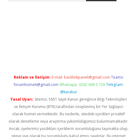
etci
Reklam ve İletişim:
E-mail:
backlinkpaneli@gmail.com
Teams:
forumhizmeti@gmail.com
Whatsapp: 0262 606 0 726
Telegram:
@karabul
Yasal Uyarı:
Sitemiz, 5651 Sayılı Kanun gereğince Bilgi Teknolojileri
ve İletişim Kurumu (BTK) tarafından onaylanmış bir Yer Sağlayıcı
olarak hizmet vermektedir. Bu nedenle, sitedeki içerikleri proaktif
olarak denetleme veya araştırma yükümlülüğümüz bulunmamaktadır.
Ancak, üyelerimiz yazdıkları içeriklerin sorumluluğunu taşımakta olup,
siteye üye olarak bu sorumluluğu kabul etmiş sayılırlar. Bu internet