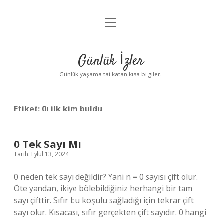
menüyü
Anasayfa
aç
Gizlilik Politikası
Günlük İzler
Yasal Uyarı
Günlük yaşama tat katan kısa bilgiler.
Hakkımızda
Etiket:
0ı ilk kim buldu
0 Tek Sayı Mı
Tarih: Eylül 13, 2024
0 neden tek sayı değildir? Yani n = 0 sayısı çift olur.
Öte yandan, ikiye bölebildiğiniz herhangi bir tam
sayı çifttir. Sıfır bu koşulu sağladığı için tekrar çift
sayı olur. Kısacası, sıfır gerçekten çift sayıdır. 0 hangi