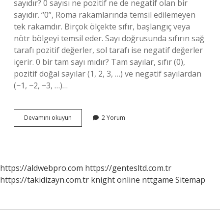
sayıdır? 0 sayısı ne pozitif ne de negatif olan bir
sayıdır. “0”, Roma rakamlarında temsil edilemeyen
tek rakamdır. Birçok ölçekte sıfır, başlangıç ​​veya
nötr bölgeyi temsil eder. Sayı doğrusunda sıfırın sağ
tarafı pozitif değerler, sol tarafı ise negatif değerler
içerir. 0 bir tam sayı mıdır? Tam sayılar, sıfır (0),
pozitif doğal sayılar (1, 2, 3, …) ve negatif sayılardan
(−1, −2, −3, …)…
0
Devamını okuyun
2 Yorum
Tek
Sayı
Mı
https://aldwebpro.com
https://gentesltd.com.tr
https://takidizayn.com.tr
knight online
nttgame
Sitemap