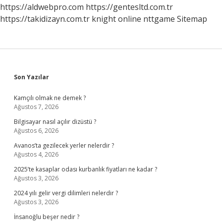
Gram
https://aldwebpro.com
https://gentesltd.com.tr
https://takidizayn.com.tr
knight online
nttgame
Sitemap
Sidebar
Son Yazılar
Kamçılı olmak ne demek ?
Ağustos 7, 2026
Bilgisayar nasıl açılır dizüstü ?
Ağustos 6, 2026
Avanos’ta gezilecek yerler nelerdir ?
Ağustos 4, 2026
2025’te kasaplar odası kurbanlık fiyatları ne kadar ?
Ağustos 3, 2026
2024 yılı gelir vergi dilimleri nelerdir ?
Ağustos 3, 2026
İnsanoğlu beşer nedir ?