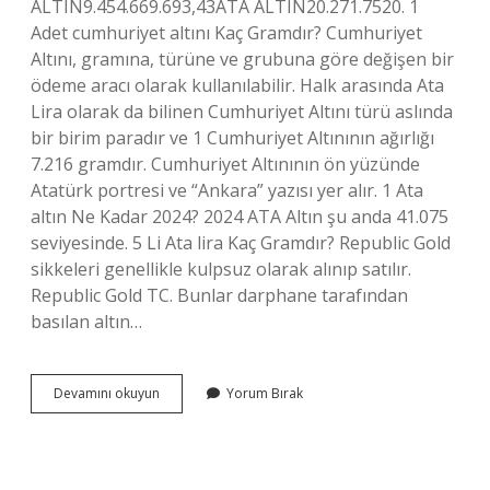
ALTIN9.454.669.693,43ATA ALTIN20.271.7520. 1
Adet cumhuriyet altını Kaç Gramdır? Cumhuriyet
Altını, gramına, türüne ve grubuna göre değişen bir
ödeme aracı olarak kullanılabilir. Halk arasında Ata
Lira olarak da bilinen Cumhuriyet Altını türü aslında
bir birim paradır ve 1 Cumhuriyet Altınının ağırlığı
7.216 gramdır. Cumhuriyet Altınının ön yüzünde
Atatürk portresi ve “Ankara” yazısı yer alır. 1 Ata
altın Ne Kadar 2024? 2024 ATA Altın şu anda 41.075
seviyesinde. 5 Li Ata lira Kaç Gramdır? Republic Gold
sikkeleri genellikle kulpsuz olarak alınıp satılır.
Republic Gold TC. Bunlar darphane tarafından
basılan altın…
1
Devamını okuyun
Yorum Bırak
Adet
Ata
Lira
Kaç