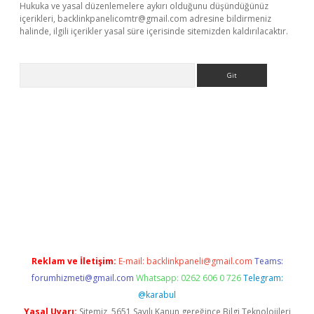
Hukuka ve yasal düzenlemelere aykırı olduğunu düşündüğünüz
içerikleri,
backlinkpanelicomtr@gmail.com
adresine bildirmeniz
halinde, ilgili içerikler yasal süre içerisinde sitemizden kaldırılacaktır.
Arama
tci
Reklam ve İletişim:
E-mail:
backlinkpaneli@gmail.com
Teams:
forumhizmeti@gmail.com
Whatsapp: 0262 606 0 726
Telegram:
@karabul
Yasal Uyarı:
Sitemiz, 5651 Sayılı Kanun gereğince Bilgi Teknolojileri