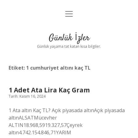
menüyü
Anasayfa
aç
Gizlilik Politikası
Günlük İzler
Yasal Uyarı
Günlük yaşama tat katan kısa bilgiler.
Hakkımızda
Etiket:
1 cumhuriyet altını kaç TL
1 Adet Ata Lira Kaç Gram
Tarih: Kasım 16, 2024
1 Ata altın Kaç TL? Açık piyasada altınAçık piyasada
altınALSATMücevher
ALTIN18.968,5919.327,57Çeyrek
altın4.742.154.846,71YARIM