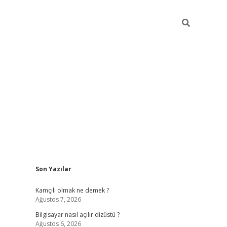
Sidebar
Son Yazılar
betci
Kamçılı olmak ne demek ?
Ağustos 7, 2026
Bilgisayar nasıl açılır dizüstü ?
Ağustos 6, 2026