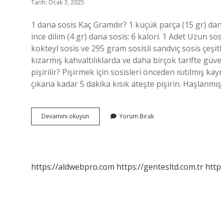
Tarih: Ocak 3, 2025
1 dana sosis Kaç Gramdır? 1 küçük parça (15 gr) dana 
ince dilim (4 gr) dana sosis: 6 kalori. 1 Adet Uzun
kokteyl sosis ve 295 gram sosisli sandviç sosis çeşit
kızarmış kahvaltılıklarda ve daha birçok tarifte güv
pişirilir? Pişirmek için sosisleri önceden ısıtılmış 
çıkana kadar 5 dakika kısık ateşte pişirin. Haşlanmış s
Polonez
Devamını okuyun
Yorum Bırak
Dana
Frankfurter
Sosis
Kaç
Gram
https://aldwebpro.com
https://gentesltd.com.tr
http