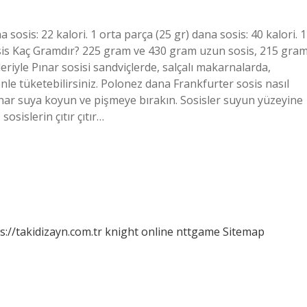
sosis: 22 kalori. 1 orta parça (25 gr) dana sosis: 40 kalori. 1
 sosis Kaç Gramdır? 225 gram ve 430 gram uzun sosis, 215 gra
leriyle Pınar sosisi sandviçlerde, salçalı makarnalarda,
enle tüketebilirsiniz. Polonez dana Frankfurter sosis nasıl
kaynar suya koyun ve pişmeye bırakın. Sosisler suyun yüzeyine
osislerin çıtır çıtır…
s://takidizayn.com.tr
knight online
nttgame
Sitemap