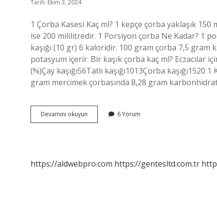
Tarih: Ekim 3, 2024
1 Çorba Kasesi Kaç ml? 1 kepçe çorba yaklaşık 150 mil
ise 200 mililitredir. 1 Porsiyon çorba Ne Kadar? 1 p
kaşığı (10 gr) 6 kaloridir. 100 gram çorba 7,5 gram
potasyum içerir. Bir kaşık çorba kaç ml? Eczacılar i
(%)Çay kaşığı56Tatlı kaşığı1013Çorba kaşığı1520 1 K
gram mercimek çorbasında 8,28 gram karbonhidrat
1
Devamını okuyun
6 Yorum
Çorba
Kase
Kaç
Ml
https://aldwebpro.com
https://gentesltd.com.tr
http