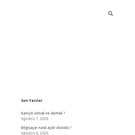
Sidebar
Son Yazılar
betci
Kamçılı olmak ne demek ?
Ağustos 7, 2026
Bilgisayar nasıl açılır dizüstü ?
Ağustos 6, 2026