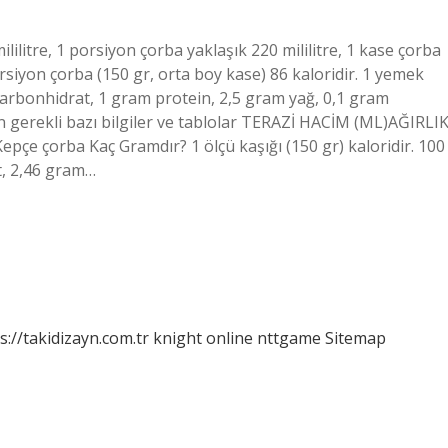
ilitre, 1 porsiyon çorba yaklaşık 220 mililitre, 1 kase çorba
orsiyon çorba (150 gr, orta boy kase) 86 kaloridir. 1 yemek
 karbonhidrat, 1 gram protein, 2,5 gram yağ, 0,1 gram
çin gerekli bazı bilgiler ve tablolar TERAZİ HACİM (ML)AĞIRLI
epçe çorba Kaç Gramdır? 1 ölçü kaşığı (150 gr) kaloridir. 100
, 2,46 gram…
s://takidizayn.com.tr
knight online
nttgame
Sitemap