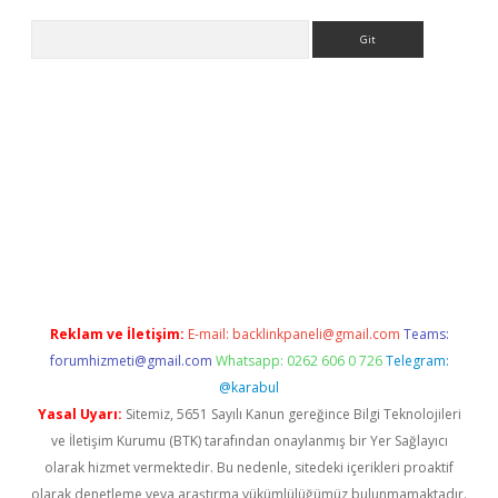
Arama
etci
Reklam ve İletişim:
E-mail:
backlinkpaneli@gmail.com
Teams:
forumhizmeti@gmail.com
Whatsapp: 0262 606 0 726
Telegram:
@karabul
Yasal Uyarı:
Sitemiz, 5651 Sayılı Kanun gereğince Bilgi Teknolojileri
ve İletişim Kurumu (BTK) tarafından onaylanmış bir Yer Sağlayıcı
olarak hizmet vermektedir. Bu nedenle, sitedeki içerikleri proaktif
olarak denetleme veya araştırma yükümlülüğümüz bulunmamaktadır.