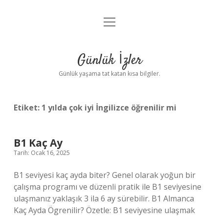
menüyü
Anasayfa
aç
Gizlilik Politikası
Günlük İzler
Yasal Uyarı
Günlük yaşama tat katan kısa bilgiler.
Hakkımızda
Etiket:
1 yılda çok iyi İngilizce öğrenilir mi
B1 Kaç Ay
Tarih: Ocak 16, 2025
B1 seviyesi kaç ayda biter? Genel olarak yoğun bir
çalışma programı ve düzenli pratik ile B1 seviyesine
ulaşmanız yaklaşık 3 ila 6 ay sürebilir. B1 Almanca
Kaç Ayda Ögrenilir? Özetle: B1 seviyesine ulaşmak