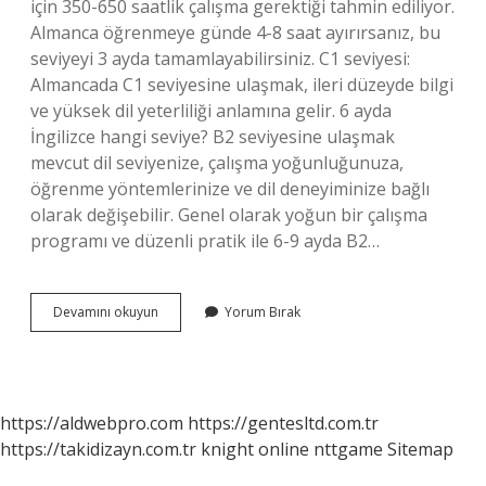
için 350-650 saatlik çalışma gerektiği tahmin ediliyor.
Almanca öğrenmeye günde 4-8 saat ayırırsanız, bu
seviyeyi 3 ayda tamamlayabilirsiniz. C1 seviyesi:
Almancada C1 seviyesine ulaşmak, ileri düzeyde bilgi
ve yüksek dil yeterliliği anlamına gelir. 6 ayda
İngilizce hangi seviye? B2 seviyesine ulaşmak
mevcut dil seviyenize, çalışma yoğunluğunuza,
öğrenme yöntemlerinize ve dil deneyiminize bağlı
olarak değişebilir. Genel olarak yoğun bir çalışma
programı ve düzenli pratik ile 6-9 ayda B2…
B1
Devamını okuyun
Yorum Bırak
Kaç
Ay
https://aldwebpro.com
https://gentesltd.com.tr
https://takidizayn.com.tr
knight online
nttgame
Sitemap