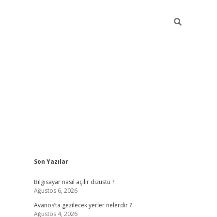
Sidebar
Son Yazılar
betci
Bilgisayar nasıl açılır dizüstü ?
Ağustos 6, 2026
Avanos’ta gezilecek yerler nelerdir ?
Ağustos 4, 2026