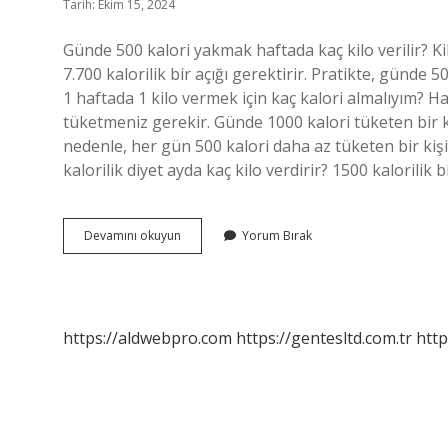
Tarih: Ekim 15, 2024
Günde 500 kalori yakmak haftada kaç kilo verilir? K
7.700 kalorilik bir açığı gerektirir. Pratikte, günde 
1 haftada 1 kilo vermek için kaç kalori almalıyım? H
tüketmeniz gerekir. Günde 1000 kalori tüketen bir ki
nedenle, her gün 500 kalori daha az tüketen bir kişi
kalorilik diyet ayda kaç kilo verdirir? 1500 kalorilik b
Haftada
Devamını okuyun
Yorum Bırak
500
Gram
Vermek
Için
Kaç
https://aldwebpro.com
https://gentesltd.com.tr
http
Kalori