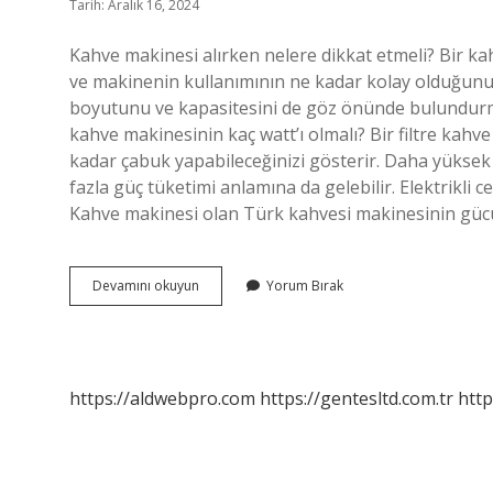
Tarih: Aralık 16, 2024
Kahve makinesi alırken nelere dikkat etmeli? Bir ka
ve makinenin kullanımının ne kadar kolay olduğunu
boyutunu ve kapasitesini de göz önünde bulundurmal
kahve makinesinin kaç watt’ı olmalı? Bir filtre kahve
kadar çabuk yapabileceğinizi gösterir. Daha yüksek 
fazla güç tüketimi anlamına da gelebilir. Elektrikli 
Kahve makinesi olan Türk kahvesi makinesinin gü
Kahve
Devamını okuyun
Yorum Bırak
Makinesinde
Watt
Kaç
Olmalı
https://aldwebpro.com
https://gentesltd.com.tr
http