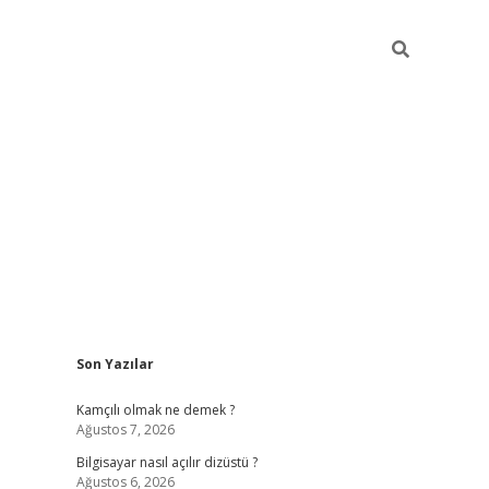
Sidebar
Son Yazılar
betci
Kamçılı olmak ne demek ?
Ağustos 7, 2026
Bilgisayar nasıl açılır dizüstü ?
Ağustos 6, 2026