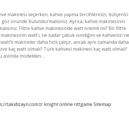
hve makinesi seçerken, kahve yapma tercihlerinizi, bütçenizi
 göz önünde bulundurmalısınız. Ayrıca, kahve makinesinin
ısınız. Filtre kahve makinesinde watt önemli mi? Bir filtre
 makinesinin watt’ı, ne kadar çabuk ısındığını ve kahvenizi n
watt’lı makineler daha hızlı çalışır, ancak aynı zamanda daha
cezve kaç watt olmalı? Türk kahvesi makinesi kaç watt olmalı?
cü aslında modelden…
s://takidizayn.com.tr
knight online
nttgame
Sitemap