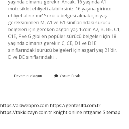
yaşında olmanız gerekir. Ancak, 16 yaşında A1
motosiklet ehliyeti alabilirsiniz. 16 yaşına girince
ehliyet alınır mı? Sürücü belgesi almak için yaş
gereksinimleri M, A1 ve B1 sınıflarındaki sürücü
belgeleri için gereken asgari yaş 16’dır. A2, B, BE, C1,
C1E, F ve G gibi en popüler sürücü belgeleri için 18
yaşında olmanız gerekir. C, CE, D1 ve D1E
sınıflarındaki sürücü belgeleri için asgari yaş 21’dir.
D ve DE sınıflarındaki…
Araba
Devamını okuyun
Yorum Bırak
Ehliyet
Yaşı
Kaça
Düştü
https://aldwebpro.com
https://gentesltd.com.tr
https://takidizayn.com.tr
knight online
nttgame
Sitemap