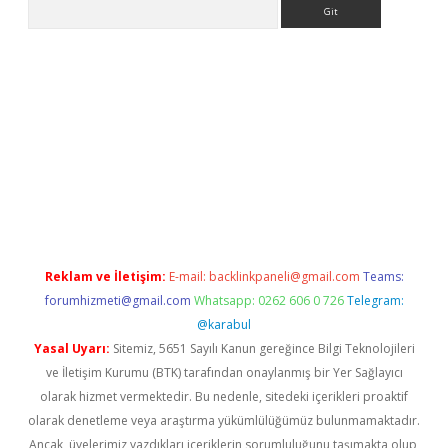
Arama
etci
Reklam ve İletişim:
E-mail:
backlinkpaneli@gmail.com
Teams:
forumhizmeti@gmail.com
Whatsapp: 0262 606 0 726
Telegram:
@karabul
Yasal Uyarı:
Sitemiz, 5651 Sayılı Kanun gereğince Bilgi Teknolojileri
ve İletişim Kurumu (BTK) tarafından onaylanmış bir Yer Sağlayıcı
olarak hizmet vermektedir. Bu nedenle, sitedeki içerikleri proaktif
olarak denetleme veya araştırma yükümlülüğümüz bulunmamaktadır.
Ancak, üyelerimiz yazdıkları içeriklerin sorumluluğunu taşımakta olup,