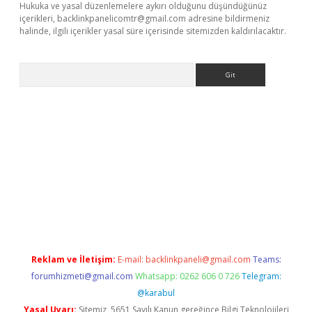
Hukuka ve yasal düzenlemelere aykırı olduğunu düşündüğünüz
içerikleri,
backlinkpanelicomtr@gmail.com
adresine bildirmeniz
halinde, ilgili içerikler yasal süre içerisinde sitemizden kaldırılacaktır.
Arama
etci
Reklam ve İletişim:
E-mail:
backlinkpaneli@gmail.com
Teams:
forumhizmeti@gmail.com
Whatsapp: 0262 606 0 726
Telegram:
@karabul
Yasal Uyarı:
Sitemiz, 5651 Sayılı Kanun gereğince Bilgi Teknolojileri