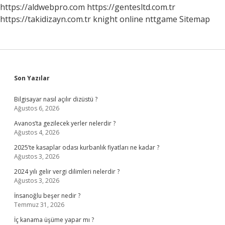
https://aldwebpro.com
https://gentesltd.com.tr
https://takidizayn.com.tr
knight online
nttgame
Sitemap
Sidebar
Son Yazılar
Bilgisayar nasıl açılır dizüstü ?
Ağustos 6, 2026
Avanos’ta gezilecek yerler nelerdir ?
Ağustos 4, 2026
2025’te kasaplar odası kurbanlık fiyatları ne kadar ?
Ağustos 3, 2026
2024 yılı gelir vergi dilimleri nelerdir ?
Ağustos 3, 2026
İnsanoğlu beşer nedir ?
Temmuz 31, 2026
İç kanama üşüme yapar mı ?