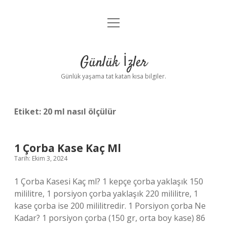
menüyü
Anasayfa
aç
Gizlilik Politikası
Günlük İzler
Yasal Uyarı
Günlük yaşama tat katan kısa bilgiler.
Hakkımızda
Etiket:
20 ml nasıl ölçülür
1 Çorba Kase Kaç Ml
Tarih: Ekim 3, 2024
1 Çorba Kasesi Kaç ml? 1 kepçe çorba yaklaşık 150
mililitre, 1 porsiyon çorba yaklaşık 220 mililitre, 1
kase çorba ise 200 mililitredir. 1 Porsiyon çorba Ne
Kadar? 1 porsiyon çorba (150 gr, orta boy kase) 86