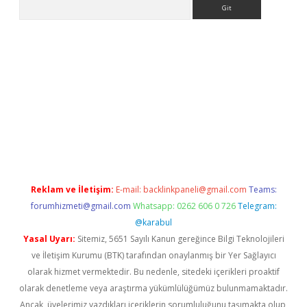
Arama
etci
Reklam ve İletişim:
E-mail:
backlinkpaneli@gmail.com
Teams:
forumhizmeti@gmail.com
Whatsapp: 0262 606 0 726
Telegram:
@karabul
Yasal Uyarı:
Sitemiz, 5651 Sayılı Kanun gereğince Bilgi Teknolojileri
ve İletişim Kurumu (BTK) tarafından onaylanmış bir Yer Sağlayıcı
olarak hizmet vermektedir. Bu nedenle, sitedeki içerikleri proaktif
olarak denetleme veya araştırma yükümlülüğümüz bulunmamaktadır.
Ancak, üyelerimiz yazdıkları içeriklerin sorumluluğunu taşımakta olup,