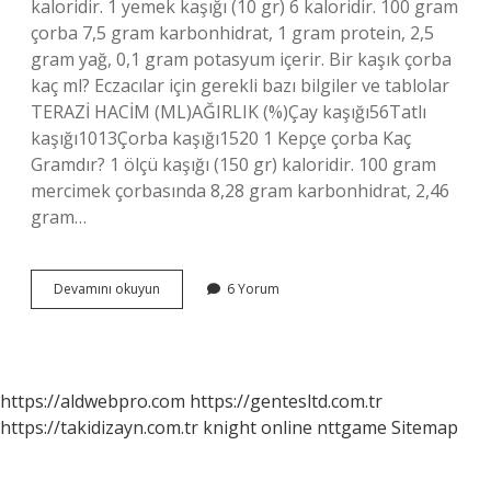
kaloridir. 1 yemek kaşığı (10 gr) 6 kaloridir. 100 gram
çorba 7,5 gram karbonhidrat, 1 gram protein, 2,5
gram yağ, 0,1 gram potasyum içerir. Bir kaşık çorba
kaç ml? Eczacılar için gerekli bazı bilgiler ve tablolar
TERAZİ HACİM (ML)AĞIRLIK (%)Çay kaşığı56Tatlı
kaşığı1013Çorba kaşığı1520 1 Kepçe çorba Kaç
Gramdır? 1 ölçü kaşığı (150 gr) kaloridir. 100 gram
mercimek çorbasında 8,28 gram karbonhidrat, 2,46
gram…
1
Devamını okuyun
6 Yorum
Çorba
Kase
Kaç
Ml
https://aldwebpro.com
https://gentesltd.com.tr
https://takidizayn.com.tr
knight online
nttgame
Sitemap