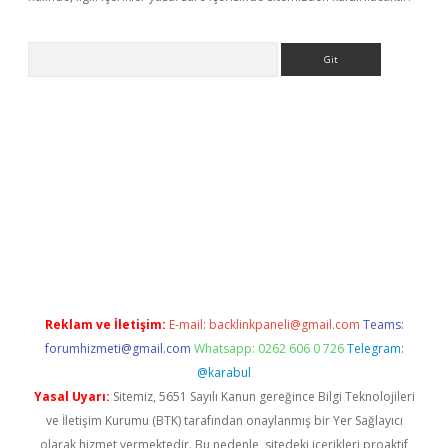
Arama
etci
Reklam ve İletişim:
E-mail:
backlinkpaneli@gmail.com
Teams:
forumhizmeti@gmail.com
Whatsapp: 0262 606 0 726
Telegram:
@karabul
Yasal Uyarı:
Sitemiz, 5651 Sayılı Kanun gereğince Bilgi Teknolojileri
ve İletişim Kurumu (BTK) tarafından onaylanmış bir Yer Sağlayıcı
olarak hizmet vermektedir. Bu nedenle, sitedeki içerikleri proaktif