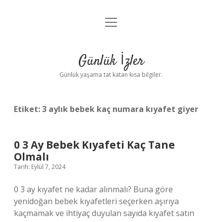
menüyü
Anasayfa
aç
Gizlilik Politikası
Günlük İzler
Yasal Uyarı
Günlük yaşama tat katan kısa bilgiler.
Hakkımızda
Etiket:
3 aylık bebek kaç numara kıyafet giyer
0 3 Ay Bebek Kıyafeti Kaç Tane
Olmalı
Tarih: Eylül 7, 2024
0 3 ay kıyafet ne kadar alınmalı? Buna göre
yenidoğan bebek kıyafetleri seçerken aşırıya
kaçmamak ve ihtiyaç duyulan sayıda kıyafet satın