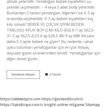
almak yeterlidir. Yenidoğan bebek kıyafetleri şu
şekilde seçilmelidir: – 4 veya 5 adet body yeterlidir.
Bunlardan 2 tanesi yenidoğan, diğerleri ise 0-3 ay
arasında seçilmelidir. 0-3 ay bebek kıyafetleri kaç
kilo olmalı? BEBEK VE ÇOCUK GİYİM BEDEN
TABLOSU AYLIK BOY (CM) KİLO (KG) 0-1 ay 502,5-
31-3 ay 562,5-6,53-6 ay 626,5-86-9 ay 688-94 satır
daha 0 3 aylık bebek ne giyer? Bu nedenle, rahat
uyku tulumları yenidoğanlar için en çok ihtiyaç
duyulan giyim ürünlerinden biridir. Yenidoğanlar için
diğer temel giyim…
0
Devamını okuyun
2 Yorum
3
Ay
Bebek
Kıyafeti
Kaç
https://aldwebpro.com
https://gentesltd.com.tr
Tane
https://takidizayn.com.tr
knight online
nttgame
Sitemap
Olmalı