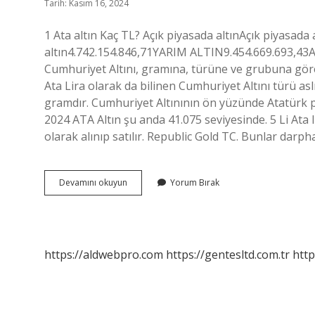
Tarih: Kasım 16, 2024
1 Ata altın Kaç TL? Açık piyasada altınAçık piyas
altın4.742.154.846,71YARIM ALTIN9.454.669.693,43A
Cumhuriyet Altını, gramına, türüne ve grubuna göre 
Ata Lira olarak da bilinen Cumhuriyet Altını türü asl
gramdır. Cumhuriyet Altınının ön yüzünde Atatürk por
2024 ATA Altın şu anda 41.075 seviyesinde. 5 Li Ata 
olarak alınıp satılır. Republic Gold TC. Bunlar darp
1
Devamını okuyun
Yorum Bırak
Adet
Ata
Lira
Kaç
Gram
https://aldwebpro.com
https://gentesltd.com.tr
http