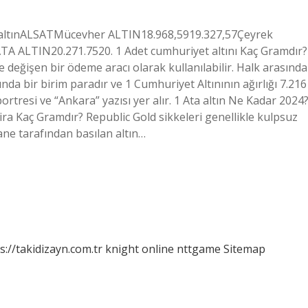
ada altınALSATMücevher ALTIN18.968,5919.327,57Çeyrek
TA ALTIN20.271.7520. 1 Adet cumhuriyet altını Kaç Gramdır?
değişen bir ödeme aracı olarak kullanılabilir. Halk arasında
ında bir birim paradır ve 1 Cumhuriyet Altınının ağırlığı 7.216
tresi ve “Ankara” yazısı yer alır. 1 Ata altın Ne Kadar 2024
lira Kaç Gramdır? Republic Gold sikkeleri genellikle kulpsuz
hane tarafından basılan altın…
s://takidizayn.com.tr
knight online
nttgame
Sitemap