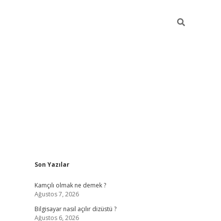
Sidebar
Son Yazılar
betci
Kamçılı olmak ne demek ?
Ağustos 7, 2026
Bilgisayar nasıl açılır dizüstü ?
Ağustos 6, 2026