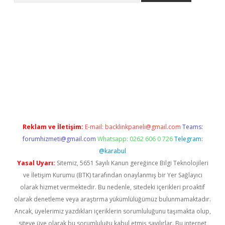
tci
Reklam ve İletişim:
E-mail:
backlinkpaneli@gmail.com
Teams:
forumhizmeti@gmail.com
Whatsapp: 0262 606 0 726
Telegram:
@karabul
Yasal Uyarı:
Sitemiz, 5651 Sayılı Kanun gereğince Bilgi Teknolojileri
ve İletişim Kurumu (BTK) tarafından onaylanmış bir Yer Sağlayıcı
olarak hizmet vermektedir. Bu nedenle, sitedeki içerikleri proaktif
olarak denetleme veya araştırma yükümlülüğümüz bulunmamaktadır.
Ancak, üyelerimiz yazdıkları içeriklerin sorumluluğunu taşımakta olup,
siteye üye olarak bu sorumluluğu kabul etmiş sayılırlar. Bu internet