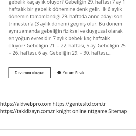
gebelik kaç aylık oluyor? Gebeliğin 29. haftası 7 ay 1
haftalık bir gebelik dönemine denk gelir. İlk 6 aylık
dönemin tamamlandığı 29. haftada anne adayı son
trimester’a (3 aylık dönem) geçmiş olur. Bu dönem
aynı zamanda gebeliğin fiziksel ve duygusal olarak
en yoğun evresidir. 7 aylık bebek kaç haftalık
oluyor? Gebeliğin 21. – 22. haftası, 5 ay. Gebeliğin 25.
– 26. haftası, 6 ay. Gebeliğin 29. – 30. haftası,…
28
Devamını okuyun
Yorum Bırak
Hafta
6
Günlük
Gebelik
Kaç
https://aldwebpro.com
https://gentesltd.com.tr
Aylıktır
https://takidizayn.com.tr
knight online
nttgame
Sitemap