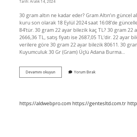
Tarih: Aralık 14, 2024
30 gram altın ne kadar eder? Gram Altın’ın güncel alış 
kuru son olarak 18 Eylül 2024 saat 16:08’de güncell
84’tür. 30 gram 22 ayar bilezik kaç TL? 30 gram 22 ay
2666,36 TL, satış fiyatı ise 2687,05 TL’dir. 22 ayar b
verilere göre 30 gram 22 ayar bilezik 80611. 30 g
Kuyumculuk 30 Gr (Gram) Üçlü Adana Burma…
30
Devamını okuyun
Yorum Bırak
Gram
Altın
Fiyatı
Ne
Kadar
https://aldwebpro.com
https://gentesltd.com.tr
http