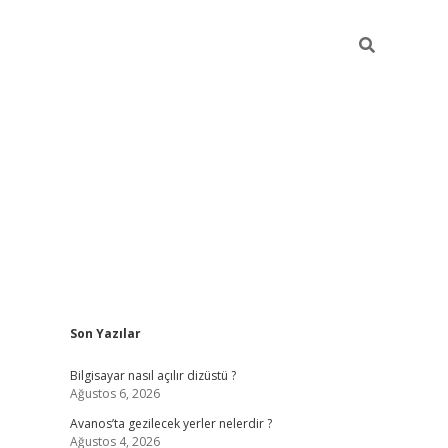
Sidebar
Son Yazılar
betci
Bilgisayar nasıl açılır dizüstü ?
Ağustos 6, 2026
Avanos’ta gezilecek yerler nelerdir ?
Ağustos 4, 2026