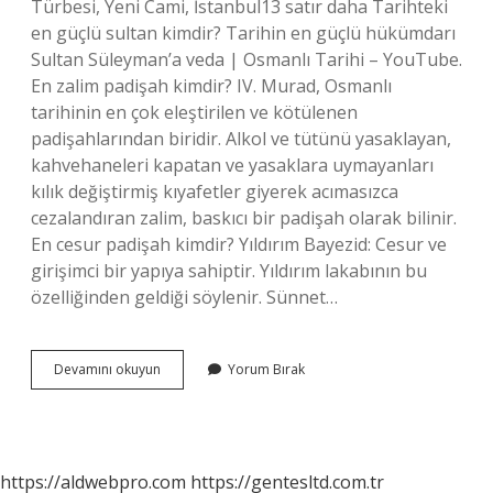
Türbesi, Yeni Cami, İstanbul13 satır daha Tarihteki
en güçlü sultan kimdir? Tarihin en güçlü hükümdarı
Sultan Süleyman’a veda | Osmanlı Tarihi – YouTube.
En zalim padişah kimdir? IV. Murad, Osmanlı
tarihinin en çok eleştirilen ve kötülenen
padişahlarından biridir. Alkol ve tütünü yasaklayan,
kahvehaneleri kapatan ve yasaklara uymayanları
kılık değiştirmiş kıyafetler giyerek acımasızca
cezalandıran zalim, baskıcı bir padişah olarak bilinir.
En cesur padişah kimdir? Yıldırım Bayezid: Cesur ve
girişimci bir yapıya sahiptir. Yıldırım lakabının bu
özelliğinden geldiği söylenir. Sünnet…
En
Devamını okuyun
Yorum Bırak
Acımasız
Sultan
Kimdir
https://aldwebpro.com
https://gentesltd.com.tr