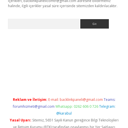
içerikleri,
backlinkpanelicomtr@gmail.com
adresine bildirmeniz
halinde, ilgili içerikler yasal süre içerisinde sitemizden kaldırılacaktır.
Arama
etci
Reklam ve İletişim:
E-mail:
backlinkpaneli@gmail.com
Teams:
forumhizmeti@gmail.com
Whatsapp: 0262 606 0 726
Telegram:
@karabul
Yasal Uyarı:
Sitemiz, 5651 Sayılı Kanun gereğince Bilgi Teknolojileri
ve İletişim Kurumu (BTK) tarafından onaylanmış bir Yer Sağlayıcı