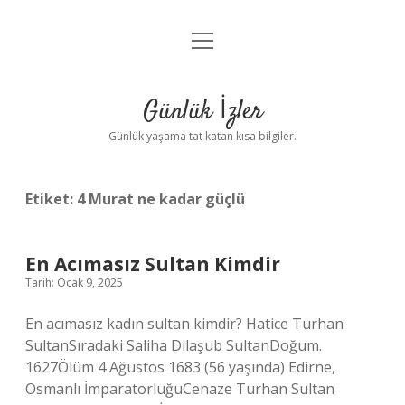
menüyü
Anasayfa
aç
Gizlilik Politikası
Günlük İzler
Yasal Uyarı
Günlük yaşama tat katan kısa bilgiler.
Hakkımızda
Etiket:
4 Murat ne kadar güçlü
En Acımasız Sultan Kimdir
Tarih: Ocak 9, 2025
En acımasız kadın sultan kimdir? Hatice Turhan
SultanSıradaki Saliha Dilaşub SultanDoğum.
1627Ölüm 4 Ağustos 1683 (56 yaşında) Edirne,
Osmanlı İmparatorluğuCenaze Turhan Sultan