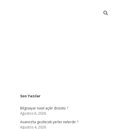
Sidebar
Son Yazılar
betci
Bilgisayar nasıl açılır dizüstü ?
Ağustos 6, 2026
Avanos’ta gezilecek yerler nelerdir ?
Ağustos 4, 2026