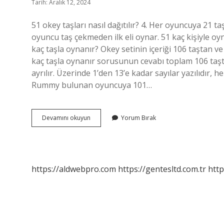
Tarih: Aralık 12, 2024
51 okey taşları nasıl dağıtılır? 4. Her oyuncuya 21 ta
oyuncu taş çekmeden ilk eli oynar. 51 kaç kişiyle oyn
kaç taşla oynanır? Okey setinin içeriği 106 taştan ve 
kaç taşla oynanır sorusunun cevabı toplam 106 taştır
ayrılır. Üzerinde 1’den 13’e kadar sayılar yazılıdır, he
Rummy bulunan oyuncuya 101…
51
Devamını okuyun
Yorum Bırak
Kağıt
Oyunu
Nasıl
Dağıtılır
https://aldwebpro.com
https://gentesltd.com.tr
http