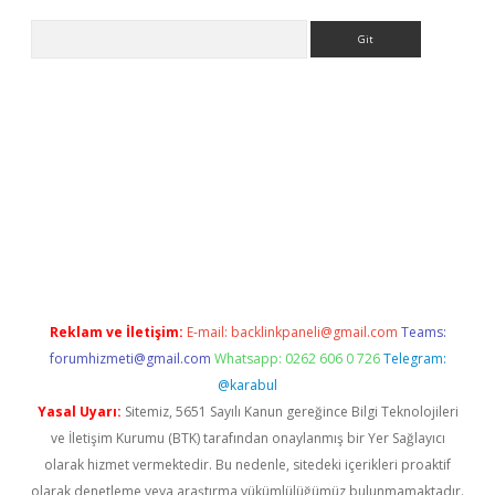
Arama
etci
Reklam ve İletişim:
E-mail:
backlinkpaneli@gmail.com
Teams:
forumhizmeti@gmail.com
Whatsapp: 0262 606 0 726
Telegram:
@karabul
Yasal Uyarı:
Sitemiz, 5651 Sayılı Kanun gereğince Bilgi Teknolojileri
ve İletişim Kurumu (BTK) tarafından onaylanmış bir Yer Sağlayıcı
olarak hizmet vermektedir. Bu nedenle, sitedeki içerikleri proaktif
olarak denetleme veya araştırma yükümlülüğümüz bulunmamaktadır.