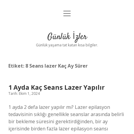
menüyü
Anasayfa
aç
Gizlilik Politikası
Günlük İzler
Yasal Uyarı
Günlük yaşama tat katan kısa bilgiler.
Hakkımızda
Etiket:
8 Seans lazer Kaç Ay Sürer
1 Ayda Kaç Seans Lazer Yapılır
Tarih: Ekim 1, 2024
1 ayda 2 defa lazer yapılır mı? Lazer epilasyon
tedavisinin sıklığı genellikle seanslar arasında belirli
bir bekleme süresini gerektirdiğinden, bir ay
içerisinde birden fazla lazer epilasyon seansı