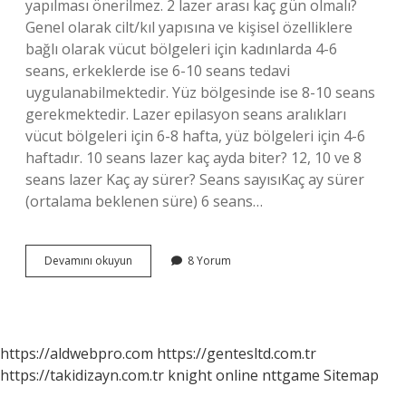
yapılması önerilmez. 2 lazer arası kaç gün olmalı?
Genel olarak cilt/kıl yapısına ve kişisel özelliklere
bağlı olarak vücut bölgeleri için kadınlarda 4-6
seans, erkeklerde ise 6-10 seans tedavi
uygulanabilmektedir. Yüz bölgesinde ise 8-10 seans
gerekmektedir. Lazer epilasyon seans aralıkları
vücut bölgeleri için 6-8 hafta, yüz bölgeleri için 4-6
haftadır. 10 seans lazer kaç ayda biter? 12, 10 ve 8
seans lazer Kaç ay sürer? Seans sayısıKaç ay sürer
(ortalama beklenen süre) 6 seans…
1
Devamını okuyun
8 Yorum
Ayda
Kaç
Seans
Lazer
Yapılır
https://aldwebpro.com
https://gentesltd.com.tr
https://takidizayn.com.tr
knight online
nttgame
Sitemap