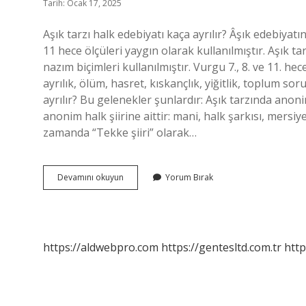
Tarih: Ocak 17, 2025
Aşık tarzı halk edebiyatı kaça ayrılır? Âşık edebiyatı
11 hece ölçüleri yaygın olarak kullanılmıştır. Aşık ta
nazım biçimleri kullanılmıştır. Vurgu 7., 8. ve 11. he
ayrılık, ölüm, hasret, kıskançlık, yiğitlik, toplum sor
ayrılır? Bu gelenekler şunlardır: Aşık tarzında anonim h
anonim halk şiirine aittir: mani, halk şarkısı, mersiy
zamanda “Tekke şiiri” olarak…
Aşık
Devamını okuyun
Yorum Bırak
Tarzı
Halk
Şiiri
Kaça
Ayrılır
https://aldwebpro.com
https://gentesltd.com.tr
http