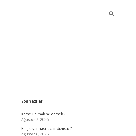
Sidebar
Son Yazılar
betci
Kamçılı olmak ne demek ?
Ağustos 7, 2026
Bilgisayar nasıl açılır dizüstü ?
Ağustos 6, 2026