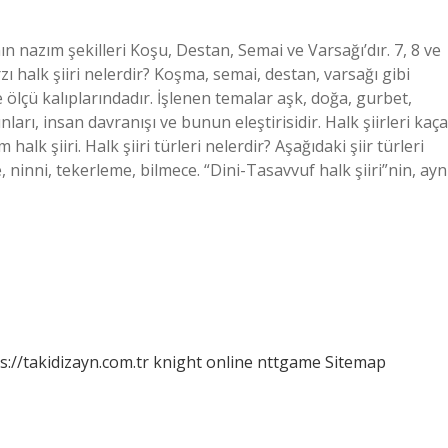
nın nazım şekilleri Koşu, Destan, Semai ve Varsağı’dır. 7, 8 ve
rzı halk şiiri nelerdir? Koşma, semai, destan, varsağı gibi
ce ölçü kalıplarındadır. İşlenen temalar aşk, doğa, gurbet,
unları, insan davranışı ve bunun eleştirisidir. Halk şiirleri kaça
alk şiiri. Halk şiiri türleri nelerdir? Aşağıdaki şiir türleri
e, ninni, tekerleme, bilmece. “Dini-Tasavvuf halk şiiri”nin, ayn
s://takidizayn.com.tr
knight online
nttgame
Sitemap