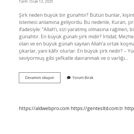
Tarih: Ocak 12, 2025
Şirk neden büyük bir günahtır? Bütün bunlar, kişinin
istemesi anlamına geliyordu. Bu nedenle, Kuran, şi
ifadesiyle: “Allah’ı, sizi yaratmış olmasına rağmen,
günahtır. En büyük günah şirk midir? İrtidat; Mezh
olan ve en büyük günah sayılan Allah’a ortak koşma
çıkarlar, yani kâfir olurlar. En büyük şirk nedir? – Y
seviyormuş gibi şefkatle davranmak ve o varlığı…
Şirk
Devamını okuyun
Yorum Bırak
Neden
En
Büyük
Zulümdür
https://aldwebpro.com
https://gentesltd.com.tr
http