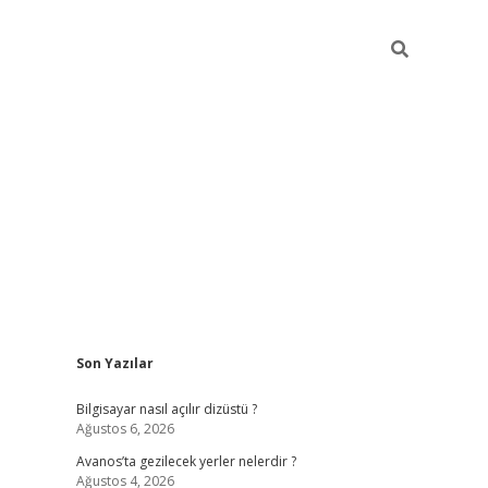
Sidebar
Son Yazılar
betci
Bilgisayar nasıl açılır dizüstü ?
Ağustos 6, 2026
Avanos’ta gezilecek yerler nelerdir ?
Ağustos 4, 2026