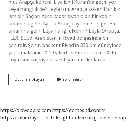
mu? Arapça kökenli Liya ismi Kuran’da geçmiyor.
Leya hangi dilde? Leyla ismi Arapça kökenli bir kız
ismidir. Saçları gece kadar siyah olan bir kadın
anlamına gelir. Ayrıca Arapça ayların son gecesi
anlamına gelir. Leya hangi ülkenin? Leyla (Arapça:
لیلى), Suudi Arabistan’ın Riyad bölgesinde bir
şehirdir. Şehir, başkent Riyad’ın 330 km güneyinde
yer almaktadır. 2010 yılında şehrin nüfusu 30’du.
Leya ismi kaç kişide var? Liya ismi ilk olarak…
Leya
Devamını okuyun
Yorum Bırak
Isminin
Anlami
Nedir
https://aldwebpro.com
https://gentesltd.com.tr
https://takidizayn.com.tr
knight online
nttgame
Sitemap