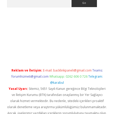
Arama
betci
Reklam ve İletişim:
E-mail:
backlinkpaneli@gmail.com
Teams:
forumhizmeti@gmail.com
Whatsapp: 0262 606 0 726
Telegram:
@karabul
Yasal Uyarı:
Sitemiz, 5651 Sayılı Kanun gereğince Bilgi Teknolojileri
ve İletişim Kurumu (BTK) tarafından onaylanmış bir Yer Sağlayıcı
olarak hizmet vermektedir. Bu nedenle, sitedeki içerikleri proaktif
olarak denetleme veya araştırma yükümlülüğümüz bulunmamaktadır.
Ancak, üyelerimiz yazdıkları içeriklerin sorumluluğunu taşımakta olup,