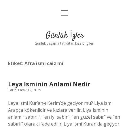
menüyü
Anasayfa
aç
Gizlilik Politikası
Günlük İzler
Yasal Uyarı
Günlük yaşama tat katan kısa bilgiler.
Hakkımızda
Etiket:
Afra ismi caiz mi
Leya Isminin Anlami Nedir
Tarih: Ocak 12, 2025
Leya ismi Kur’an-ı Kerim’de geçiyor mu? Liya ismi
Arapça kökenlidir ve kızlara verilir. Liya isminin
anlamı “sabırlı”, “en iyi sabır”, “en güzel sabır” ve “en
sabırlı” olarak ifade edilir. Liya ismi Kuran’da geçiyor