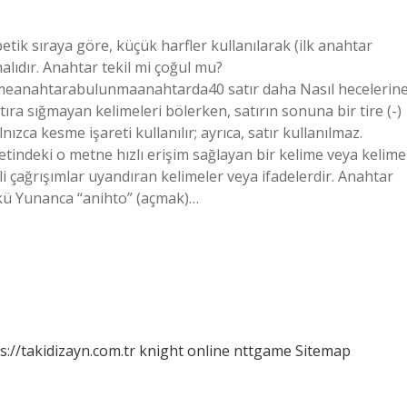
etik sıraya göre, küçük harfler kullanılarak (ilk anahtar
malıdır. Anahtar tekil mi çoğul mu?
meanahtarabulunmaanahtarda40 satır daha Nasıl hecelerin
tıra sığmayan kelimeleri bölerken, satırın sonuna bir tire (-)
ızca kesme işareti kullanılır; ayrıca, satır kullanılmaz.
etindeki o metne hızlı erişim sağlayan bir kelime veya kelime
li çağrışımlar uyandıran kelimeler veya ifadelerdir. Anahtar
ökü Yunanca “anihto” (açmak)…
s://takidizayn.com.tr
knight online
nttgame
Sitemap