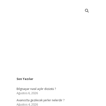
Sidebar
Son Yazılar
betci
Bilgisayar nasıl açılır dizüstü ?
Ağustos 6, 2026
Avanos’ta gezilecek yerler nelerdir ?
Ağustos 4, 2026