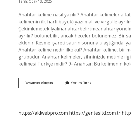
Tarih: Ocak 13, 2025
Anahtar kelime nasıl yazılır? Anahtar kelimeler alfab
kelimenin ilk harfi büyük) yazılmalı ve virgülle ayrıl
Çekimlemetekilyalınanahtarbelirtmeanahtarıyönel
ayrılır? bölünebilir, ancak heceler bölünemez. Bir sa
eklenir. Kesme işareti satırın sonuna ulaştığında, yaln
Anahtar kelime nedir ilkokul? Anahtar kelime, bir m
grubudur. Anahtar kelimeler, zihninizde metinle ilgi
kelimesi Türkçe midir? 9- Anahtar: Bu kelimenin k
Anahtar
Devamını okuyun
Yorum Bırak
Kelimesi
Nasıl
Ayrılır
https://aldwebpro.com
https://gentesltd.com.tr
http