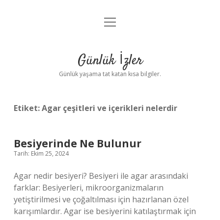
menüyü
Anasayfa
aç
Gizlilik Politikası
Günlük İzler
Yasal Uyarı
Günlük yaşama tat katan kısa bilgiler.
Hakkımızda
Etiket:
Agar çeşitleri ve içerikleri nelerdir
Besiyerinde Ne Bulunur
Tarih: Ekim 25, 2024
Agar nedir besiyeri? Besiyeri ile agar arasındaki
farklar: Besiyerleri, mikroorganizmaların
yetiştirilmesi ve çoğaltılması için hazırlanan özel
karışımlardır. Agar ise besiyerini katılaştırmak için