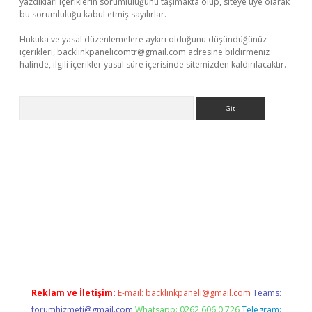
yazdıkları içeriklerin sorumluluğunu taşımakta olup, siteye üye olarak
bu sorumluluğu kabul etmiş sayılırlar.
Hukuka ve yasal düzenlemelere aykırı olduğunu düşündüğünüz
içerikleri,
backlinkpanelicomtr@gmail.com
adresine bildirmeniz
halinde, ilgili içerikler yasal süre içerisinde sitemizden kaldırılacaktır.
Arama
tci
Reklam ve İletişim:
E-mail:
backlinkpaneli@gmail.com
Teams:
forumhizmeti@gmail.com
Whatsapp: 0262 606 0 726
Telegram: