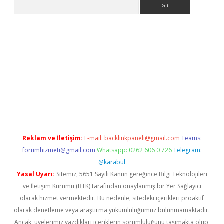
Arama
etci
Reklam ve İletişim:
E-mail:
backlinkpaneli@gmail.com
Teams:
forumhizmeti@gmail.com
Whatsapp: 0262 606 0 726
Telegram:
@karabul
Yasal Uyarı:
Sitemiz, 5651 Sayılı Kanun gereğince Bilgi Teknolojileri
ve İletişim Kurumu (BTK) tarafından onaylanmış bir Yer Sağlayıcı
olarak hizmet vermektedir. Bu nedenle, sitedeki içerikleri proaktif
olarak denetleme veya araştırma yükümlülüğümüz bulunmamaktadır.
Ancak, üyelerimiz yazdıkları içeriklerin sorumluluğunu taşımakta olup,