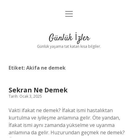
menüyü
Anasayfa
aç
Gizlilik Politikası
Günlük İzler
Yasal Uyarı
Günlük yaşama tat katan kısa bilgiler.
Hakkımızda
Etiket:
Akifa ne demek
Sekran Ne Demek
Tarih: Ocak 3, 2025
Vakti ifakat ne demek? İfakat ismi hastalıktan
kurtulma ve iyileşme anlamına gelir. Öte yandan,
İfakat ismi aynı zamanda yükselme ve uyanma
anlamına da gelir. Huzurundan geçmek ne demek?