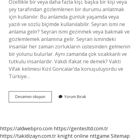
Özellikle bir veya daha fazla kişi, başka bir kişi veya
şey tarafından gözlemlenen bir durumu anlatmak
için kullanılır. Bu anlamda günlük yaşamda veya
yazılı ve sözlü biçimde kullanılabilir. Seyran ismi ne
anlama gelir? Seyran ismi gezinmek veya bakmak ve
gözlemlemek anlamına gelir. Seyran ismindeki
insanlar her zaman zorlukların üstesinden gelmenin
bir yolunu bulurlar. Aynı zamanda çok sıcakkanlı ve
tutkulu insanlardır. Vakdi ifakat ne demek? Vakti
Vifak kelimesi Kızıl Goncalar’da konuşuluyordu ve
Türkiye…
Sekran
Devamını okuyun
Yorum Bırak
Ne
Demek
https://aldwebpro.com
https://gentesltd.com.tr
https://takidizayn.com.tr
knight online
nttgame
Sitemap