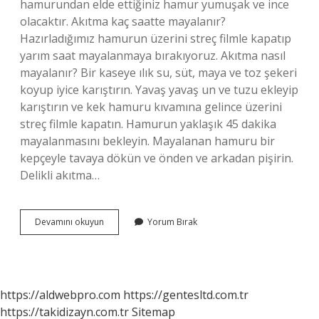
hamurundan elde ettiğiniz hamur yumuşak ve ince
olacaktır. Akıtma kaç saatte mayalanır?
Hazırladığımız hamurun üzerini streç filmle kapatıp
yarım saat mayalanmaya bırakıyoruz. Akıtma nasıl
mayalanır? Bir kaseye ılık su, süt, maya ve toz şekeri
koyup iyice karıştırın. Yavaş yavaş un ve tuzu ekleyip
karıştırın ve kek hamuru kıvamına gelince üzerini
streç filmle kapatın. Hamurun yaklaşık 45 dakika
mayalanmasını bekleyin. Mayalanan hamuru bir
kepçeyle tavaya dökün ve önden ve arkadan pişirin.
Delikli akıtma…
Akıtma
Devamını okuyun
Yorum Bırak
Kivami
Nasil
Olmali
https://aldwebpro.com
https://gentesltd.com.tr
https://takidizayn.com.tr
Sitemap