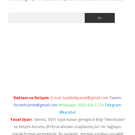
Arama
etci
Reklam ve İletişim:
E-mail:
backlinkpaneli@gmail.com
Teams:
forumhizmeti@gmail.com
Whatsapp: 0262 606 0 726
Telegram:
@karabul
Yasal Uyarı:
Sitemiz, 5651 Sayılı Kanun gereğince Bilgi Teknolojileri
ve İletişim Kurumu (BTK) tarafından onaylanmış bir Yer Sağlayıcı
olarak hizmet vermektedir. Bu nedenle, sitedeki içerikleri proaktif