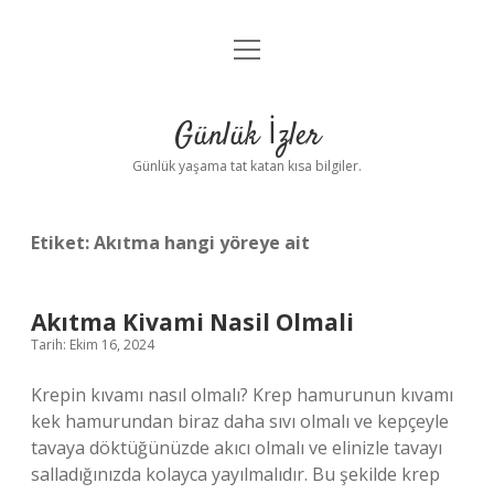
menüyü
Anasayfa
aç
Gizlilik Politikası
Günlük İzler
Yasal Uyarı
Günlük yaşama tat katan kısa bilgiler.
Hakkımızda
Etiket:
Akıtma hangi yöreye ait
Akıtma Kivami Nasil Olmali
Tarih: Ekim 16, 2024
Krepin kıvamı nasıl olmalı? Krep hamurunun kıvamı
kek hamurundan biraz daha sıvı olmalı ve kepçeyle
tavaya döktüğünüzde akıcı olmalı ve elinizle tavayı
salladığınızda kolayca yayılmalıdır. Bu şekilde krep