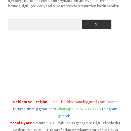
içerikleri,
backlinkpanelicomtr@gmail.com
adresine bildirmeniz
halinde, ilgili içerikler yasal süre içerisinde sitemizden kaldırılacaktır.
Arama
etci
Reklam ve İletişim:
E-mail:
backlinkpaneli@gmail.com
Teams:
forumhizmeti@gmail.com
Whatsapp: 0262 606 0 726
Telegram:
@karabul
Yasal Uyarı:
Sitemiz, 5651 Sayılı Kanun gereğince Bilgi Teknolojileri
ve İletişim Kurumu (BTK) tarafından onaylanmış bir Yer Sağlayıcı