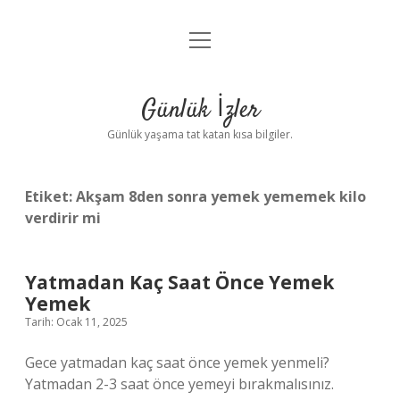
menüyü
Anasayfa
aç
Gizlilik Politikası
Günlük İzler
Yasal Uyarı
Günlük yaşama tat katan kısa bilgiler.
Hakkımızda
Etiket:
Akşam 8den sonra yemek yememek kilo
verdirir mi
Yatmadan Kaç Saat Önce Yemek
Yemek
Tarih: Ocak 11, 2025
Gece yatmadan kaç saat önce yemek yenmeli?
Yatmadan 2-3 saat önce yemeyi bırakmalısınız.