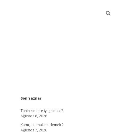
Sidebar
Son Yazılar
betci
Tahin kimlere iyi gelmez ?
Ağustos 8, 2026
Kamçılı olmak ne demek ?
Ağustos 7, 2026