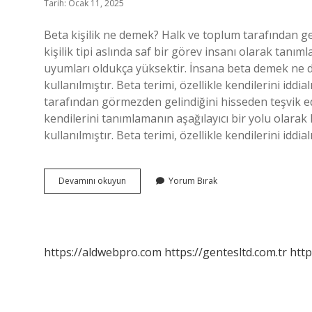
Tarih: Ocak 11, 2025
Beta kişilik ne demek? Halk ve toplum tarafından gen
kişilik tipi aslında saf bir görev insanı olarak tanım
uyumları oldukça yüksektir. İnsana beta demek ne d
kullanılmıştır. Beta terimi, özellikle kendilerini id
tarafından görmezden gelindiğini hisseden teşvik ed
kendilerini tanımlamanın aşağılayıcı bir yolu olarak 
kullanılmıştır. Beta terimi, özellikle kendilerini id
Beta
Devamını okuyun
Yorum Bırak
Kişilik
Nedir
https://aldwebpro.com
https://gentesltd.com.tr
http