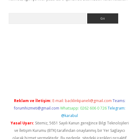
Arama
etci
Reklam ve İletişim:
E-mail:
backlinkpaneli@gmail.com
Teams:
forumhizmeti@gmail.com
Whatsapp: 0262 606 0 726
Telegram:
@karabul
Yasal Uyarı:
Sitemiz, 5651 Sayılı Kanun gereğince Bilgi Teknolojileri
ve İletişim Kurumu (BTK) tarafından onaylanmış bir Yer Sağlayıcı
olarak hizmet vermektedir. Bu nedenle, sitedeki içerikleri proaktif