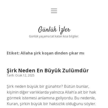
menüyü
Anasayfa
aç
Gizlilik Politikası
Günlük İzler
Yasal Uyarı
Günlük yaşama tat katan kısa bilgiler.
Hakkımızda
Etiket:
Allaha şirk koşan dinden çıkar mı
Şirk Neden En Büyük Zulümdür
Tarih: Ocak 12, 2025
Şirk neden büyük bir günahtır? Bütün bunlar,
kişinin diğer varlıklarda yalnızca Allah’a ait bir hak
görmek istemesi anlamına geliyordu. Bu nedenle,
Kuran, şirkin büyük bir haksızlık olduğunu söyler.