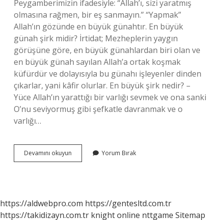
Peygamberimizin ifadesiyle: “Allah’ı, sizi yaratmış
olmasına rağmen, bir eş sanmayın.” “Yapmak”
Allah’ın gözünde en büyük günahtır. En büyük
günah şirk midir? İrtidat; Mezheplerin yaygın
görüşüne göre, en büyük günahlardan biri olan ve
en büyük günah sayılan Allah’a ortak koşmak
küfürdür ve dolayısıyla bu günahı işleyenler dinden
çıkarlar, yani kâfir olurlar. En büyük şirk nedir? –
Yüce Allah’ın yarattığı bir varlığı sevmek ve ona sanki
O’nu seviyormuş gibi şefkatle davranmak ve o
varlığı…
Şirk
Devamını okuyun
Yorum Bırak
Neden
En
Büyük
Zulümdür
https://aldwebpro.com
https://gentesltd.com.tr
https://takidizayn.com.tr
knight online
nttgame
Sitemap