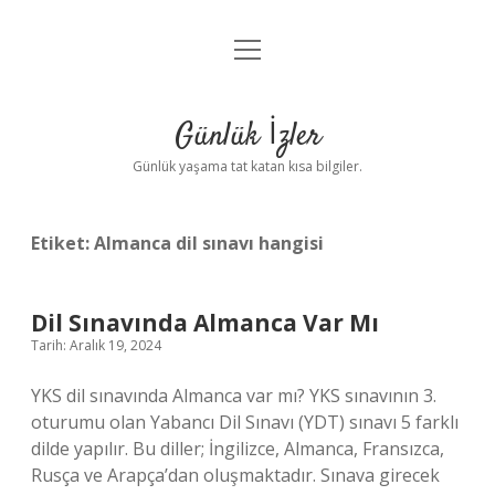
menüyü
Anasayfa
aç
Gizlilik Politikası
Günlük İzler
Yasal Uyarı
Günlük yaşama tat katan kısa bilgiler.
Hakkımızda
Etiket:
Almanca dil sınavı hangisi
Dil Sınavında Almanca Var Mı
Tarih: Aralık 19, 2024
YKS dil sınavında Almanca var mı? YKS sınavının 3.
oturumu olan Yabancı Dil Sınavı (YDT) sınavı 5 farklı
dilde yapılır. Bu diller; İngilizce, Almanca, Fransızca,
Rusça ve Arapça’dan oluşmaktadır. Sınava girecek