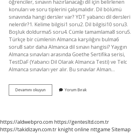
öğrenciler, sınavın hazırlanacağı dil için belirlenen
konuları ve soru tiplerini çalışmalıdır. Dil bölümü
sınavında hangi dersler var? YDT yabancı dil dersleri
nelerdir?1. Kelime bilgisi1 soru2. Dil bilgisi10 soru3.
Boşluk doldurma5 soru4. Cümle tamamlama8 soru5.
Türkçe bir cümlenin Almanca karşılığını bulma6
soru8 satır daha Almanca dil sınavı hangisi? Yaygın
Almanca sınavları arasında Goethe Sertifika serisi,
TestDaF (Yabancı Dil Olarak Almanca Testi) ve Telc
Almanca sınavları yer alır. Bu sınavlar Alman…
Dil
Devamını okuyun
Yorum Bırak
Sınavında
Almanca
Var
Mı
https://aldwebpro.com
https://gentesltd.com.tr
https://takidizayn.com.tr
knight online
nttgame
Sitemap