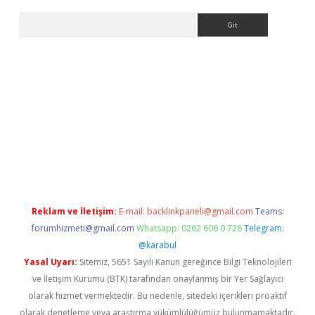
Arama
etci
Reklam ve İletişim:
E-mail:
backlinkpaneli@gmail.com
Teams:
forumhizmeti@gmail.com
Whatsapp: 0262 606 0 726
Telegram:
@karabul
Yasal Uyarı:
Sitemiz, 5651 Sayılı Kanun gereğince Bilgi Teknolojileri
ve İletişim Kurumu (BTK) tarafından onaylanmış bir Yer Sağlayıcı
olarak hizmet vermektedir. Bu nedenle, sitedeki içerikleri proaktif
olarak denetleme veya araştırma yükümlülüğümüz bulunmamaktadır.