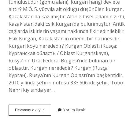
tümülüsüdür (gömü alanı). Kurgan hangi devlete
aittir? M.Ö. 5. yüzyıla ait olduğu düşünülen kurgan,
Kazakistan’da kazılmıştır. Altın elbiseli adamın zırhı,
Kazakistan’daki Esik Kurgan’da bulunmuştur. Antik
çağlarda İskitlerin yaşamı hakkında fikir edinilebilir.
Esik Kurgan, Kazakistan’ın önemli bir hazinesidir.
Kurgan köyü nerededir? Kurgan Oblastı (Rusça:
Курганская область / Oblast Kurganskaya),
Rusya’nın Ural Federal Bölgesi’nde bulunan bir
oblasttır. Kurgan nerededir? Kurgan (Rusça:
Курган), Rusya’nın Kurgan Oblastı’nın başkentidir.
2010 yılında şehrin nüfusu 333.606 idi. Şehir, Tobol
Nehri kıyısında yer…
Türkiyede
Devamını okuyun
Yorum Bırak
Kurgan
Var
Mı