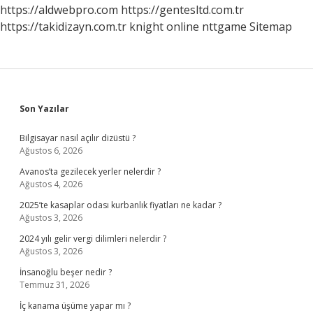
https://aldwebpro.com
https://gentesltd.com.tr
https://takidizayn.com.tr
knight online
nttgame
Sitemap
Sidebar
Son Yazılar
Bilgisayar nasıl açılır dizüstü ?
Ağustos 6, 2026
Avanos’ta gezilecek yerler nelerdir ?
Ağustos 4, 2026
2025’te kasaplar odası kurbanlık fiyatları ne kadar ?
Ağustos 3, 2026
2024 yılı gelir vergi dilimleri nelerdir ?
Ağustos 3, 2026
İnsanoğlu beşer nedir ?
Temmuz 31, 2026
İç kanama üşüme yapar mı ?