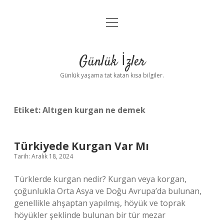
menüyü
Anasayfa
aç
Gizlilik Politikası
Günlük İzler
Yasal Uyarı
Günlük yaşama tat katan kısa bilgiler.
Hakkımızda
Etiket:
Altıgen kurgan ne demek
Türkiyede Kurgan Var Mı
Tarih: Aralık 18, 2024
Türklerde kurgan nedir? Kurgan veya korgan,
çoğunlukla Orta Asya ve Doğu Avrupa’da bulunan,
genellikle ahşaptan yapılmış, höyük ve toprak
höyükler şeklinde bulunan bir tür mezar