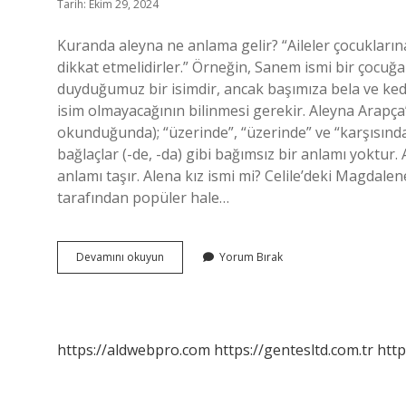
Tarih: Ekim 29, 2024
Kuranda aleyna ne anlama gelir? “Aileler çocukların
dikkat etmelidirler.” Örneğin, Sanem ismi bir çocuğa
duyduğumuz bir isimdir, ancak başımıza bela ve ked
isim olmayacağının bilinmesi gerekir. Aleyna Arapça’
okunduğunda); “üzerinde”, “üzerinde” ve “karşısınd
bağlaçlar (-de, -da) gibi bağımsız bir anlamı yoktur. 
anlamı taşır. Alena kız ismi mi? Celile’deki Magdale
tarafından popüler hale…
Aleyna
Devamını okuyun
Yorum Bırak
Ismi
Ne
Anlam
https://aldwebpro.com
https://gentesltd.com.tr
http