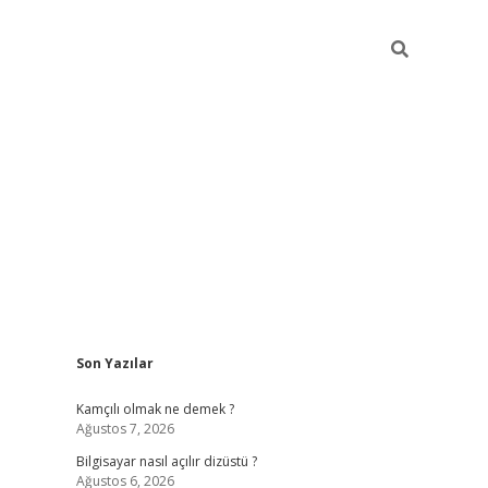
Sidebar
Son Yazılar
betci
Kamçılı olmak ne demek ?
Ağustos 7, 2026
Bilgisayar nasıl açılır dizüstü ?
Ağustos 6, 2026