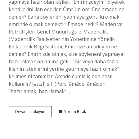
yapmaya hazır olan kişiler, “Emrinizdeyim” diyerek
kendilerini ilan ederler. Ömrüm ömrüne amade ne
demek? Sana söyleneni yapmaya gönüllü olmak,
emrinde olmak demektir. Emade nedir? Maden ve
Petrol İşleri Genel Müdürlüğü e-Madencilik
(Madencilik Faaliyetlerinin Yönetimine Yönelik
Elektronik Bilgi Sistemi) Emrinize amadeyim ne
demek? Emrinizde olmak, size söyleneni yapmaya
hazır olmak anlamına gelir. “Bir veya daha fazla
kişinin isteklerini yerine getirmeye hazır olmak”
kelimesini tanımlar. Amade cümle içinde nasıl
kullanılır? (ﺁﻣﺎﺩﻩ) sıf. (Pers. āmāde, āmāden
“hazırlamak, hazırlamak”…
Amadenin
Devamını okuyun
Yorum Bırak
Anlamı
Nedir