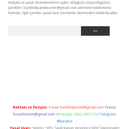
Hukuka ve yasal düzenlemelere aykırı olduğunu düşündüğünüz
içerikleri,
backlinkpanelicomtr@gmail.com
adresine bildirmeniz
halinde, ilgili içerikler yasal süre içerisinde sitemizden kaldırılacaktır.
Arama
etci
Reklam ve İletişim:
E-mail:
backlinkpaneli@gmail.com
Teams:
forumhizmeti@gmail.com
Whatsapp: 0262 606 0 726
Telegram:
@karabul
Yasal Uyarı:
Sitemiz, 5651 Sayılı Kanun gereğince Bilgi Teknolojileri