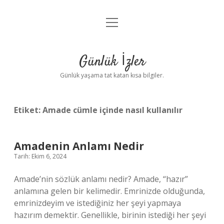
menüyü
Anasayfa
aç
Gizlilik Politikası
Günlük İzler
Yasal Uyarı
Günlük yaşama tat katan kısa bilgiler.
Hakkımızda
Etiket:
Amade cümle içinde nasıl kullanılır
Amadenin Anlamı Nedir
Tarih: Ekim 6, 2024
Amade’nin sözlük anlamı nedir? Amade, “hazır”
anlamına gelen bir kelimedir. Emrinizde olduğunda,
emrinizdeyim ve istediğiniz her şeyi yapmaya
hazırım demektir. Genellikle, birinin istediği her şeyi