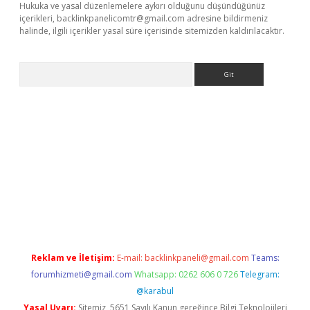
Hukuka ve yasal düzenlemelere aykırı olduğunu düşündüğünüz
içerikleri,
backlinkpanelicomtr@gmail.com
adresine bildirmeniz
halinde, ilgili içerikler yasal süre içerisinde sitemizden kaldırılacaktır.
Arama
etci
Reklam ve İletişim:
E-mail:
backlinkpaneli@gmail.com
Teams:
forumhizmeti@gmail.com
Whatsapp: 0262 606 0 726
Telegram:
@karabul
Yasal Uyarı:
Sitemiz, 5651 Sayılı Kanun gereğince Bilgi Teknolojileri