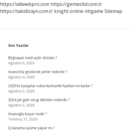
https://aldwebpro.com
https://gentesltd.com.tr
https://takidizayn.com.tr
knight online
nttgame
Sitemap
Sidebar
Son Yazılar
Bilgisayar nasıl açılır dizüstü ?
Ağustos 6, 2026
Avanos’ta gezilecek yerler nelerdir ?
Ağustos 4, 2026
2025’te kasaplar odası kurbanlık fiyatları ne kadar ?
Ağustos 3, 2026
2024 yılı gelir vergi dilimleri nelerdir ?
Ağustos 3, 2026
İnsanoğlu beşer nedir ?
Temmuz 31, 2026
İç kanama üşüme yapar mı ?