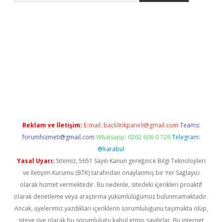
etci
Reklam ve İletişim:
E-mail:
backlinkpaneli@gmail.com
Teams:
forumhizmeti@gmail.com
Whatsapp: 0262 606 0 726
Telegram:
@karabul
Yasal Uyarı:
Sitemiz, 5651 Sayılı Kanun gereğince Bilgi Teknolojileri
ve İletişim Kurumu (BTK) tarafından onaylanmış bir Yer Sağlayıcı
olarak hizmet vermektedir. Bu nedenle, sitedeki içerikleri proaktif
olarak denetleme veya araştırma yükümlülüğümüz bulunmamaktadır.
Ancak, üyelerimiz yazdıkları içeriklerin sorumluluğunu taşımakta olup,
siteye üye olarak bu sorumluluğu kabul etmiş sayılırlar. Bu internet