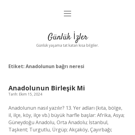
menüyü
Anasayfa
aç
Gizlilik Politikası
Günlük İzler
Yasal Uyarı
Günlük yaşama tat katan kısa bilgiler.
Hakkımızda
Etiket:
Anadolunun bağrı neresi
Anadolunun Birleşik Mi
Tarih: Ekim 15, 2024
Anadolunun nasıl yazılır? 13. Yer adları (kıta, bölge,
il, ilçe, köy, ilçe vb.) büyük harfle başlar: Afrika, Asya;
Güneydoğu Anadolu, Orta Anadolu; İstanbul,
Taşkent; Turgutlu, Ürgüp; Akçaköy, Çayırbağı;