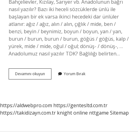
Bahçelievler, Kızılay, Sarıyer vb. Anadolunun bağrı
nasıl yazılır? Bazı iki heceli sözcüklerde ünlü ile
başlayan bir ek varsa ikinci hecedeki dar ünlüler
atlanır: ağız / ağız, alın / alın, çığlık / mide, ben /
benzi, beyin / beynimiz, boyun / boyun, yan / yan,
burun / burun, burun / burun, göğüs / göğüs, kalp /
yürek, mide / mide, oğul / oğul; dönüş- / dönüş-, …
Anadolumuz nasıl yazılır TDK? Bağlılığı belirten…
Anadolunun
Devamını okuyun
Yorum Bırak
Birleşik
Mi
https://aldwebpro.com
https://gentesltd.com.tr
https://takidizayn.com.tr
knight online
nttgame
Sitemap