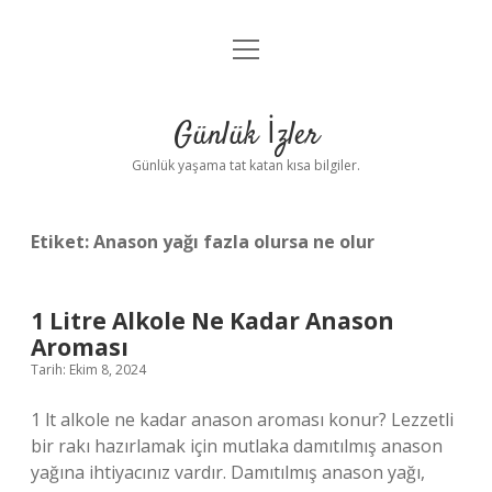
menüyü
Anasayfa
aç
Gizlilik Politikası
Günlük İzler
Yasal Uyarı
Günlük yaşama tat katan kısa bilgiler.
Hakkımızda
Etiket:
Anason yağı fazla olursa ne olur
1 Litre Alkole Ne Kadar Anason
Aroması
Tarih: Ekim 8, 2024
1 lt alkole ne kadar anason aroması konur? Lezzetli
bir rakı hazırlamak için mutlaka damıtılmış anason
yağına ihtiyacınız vardır. Damıtılmış anason yağı,