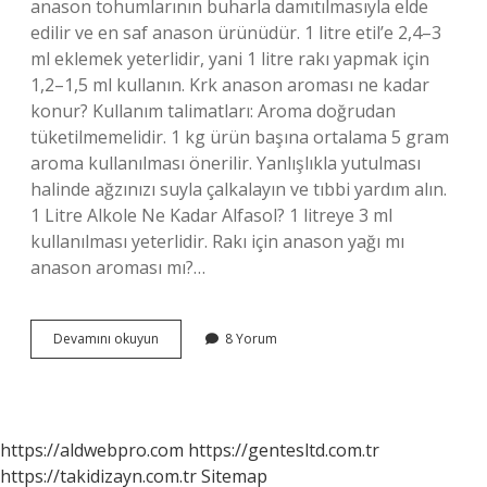
anason tohumlarının buharla damıtılmasıyla elde
edilir ve en saf anason ürünüdür. 1 litre etil’e 2,4–3
ml eklemek yeterlidir, yani 1 litre rakı yapmak için
1,2–1,5 ml kullanın. Krk anason aroması ne kadar
konur? Kullanım talimatları: Aroma doğrudan
tüketilmemelidir. 1 kg ürün başına ortalama 5 gram
aroma kullanılması önerilir. Yanlışlıkla yutulması
halinde ağzınızı suyla çalkalayın ve tıbbi yardım alın.
1 Litre Alkole Ne Kadar Alfasol? 1 litreye 3 ml
kullanılması yeterlidir. Rakı için anason yağı mı
anason aroması mı?…
1
Devamını okuyun
8 Yorum
Litre
Alkole
Ne
Kadar
Anason
https://aldwebpro.com
https://gentesltd.com.tr
Aroması
https://takidizayn.com.tr
Sitemap