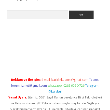
Arama
i
Reklam ve İletişim:
E-mail:
backlinkpaneli@gmail.com
Teams:
forumhizmeti@gmail.com
Whatsapp: 0262 606 0 726
Telegram:
@karabul
Yasal Uyarı:
Sitemiz, 5651 Sayılı Kanun gereğince Bilgi Teknolojileri
ve İletişim Kurumu (BTK) tarafından onaylanmış bir Yer Sağlayıcı
olarak hizmet vermektedir. Bu nedenle, sitedeki içerikleri proaktif