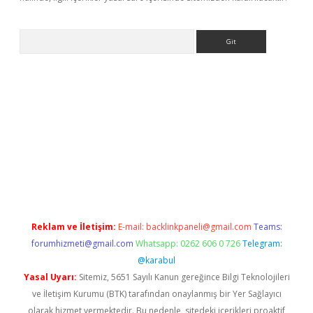
Arama
betci
Reklam ve İletişim:
E-mail:
backlinkpaneli@gmail.com
Teams:
forumhizmeti@gmail.com
Whatsapp: 0262 606 0 726
Telegram:
@karabul
Yasal Uyarı:
Sitemiz, 5651 Sayılı Kanun gereğince Bilgi Teknolojileri
ve İletişim Kurumu (BTK) tarafından onaylanmış bir Yer Sağlayıcı
olarak hizmet vermektedir. Bu nedenle, sitedeki içerikleri proaktif