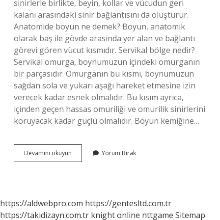
sinirlerle birlikte, beyin, kollar ve vücudun geri
kalanı arasındaki sinir bağlantısını da oluşturur.
Anatomide boyun ne demek? Boyun, anatomik
olarak baş ile gövde arasında yer alan ve bağlantı
görevi gören vücut kısmıdır. Servikal bölge nedir?
Servikal omurga, boynumuzun içindeki omurganın
bir parçasıdır. Omurganın bu kısmı, boynumuzun
sağdan sola ve yukarı aşağı hareket etmesine izin
verecek kadar esnek olmalıdır. Bu kısım ayrıca,
içinden geçen hassas omuriliği ve omurilik sinirlerini
koruyacak kadar güçlü olmalıdır. Boyun kemiğine…
Boyun
Devamını okuyun
Yorum Bırak
Bölgesine
Ne
Ad
Verilir
https://aldwebpro.com
https://gentesltd.com.tr
https://takidizayn.com.tr
knight online
nttgame
Sitemap