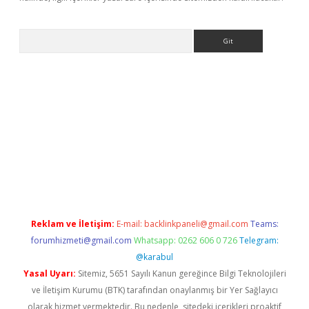
Arama
etci
Reklam ve İletişim:
E-mail:
backlinkpaneli@gmail.com
Teams:
forumhizmeti@gmail.com
Whatsapp: 0262 606 0 726
Telegram:
@karabul
Yasal Uyarı:
Sitemiz, 5651 Sayılı Kanun gereğince Bilgi Teknolojileri
ve İletişim Kurumu (BTK) tarafından onaylanmış bir Yer Sağlayıcı
olarak hizmet vermektedir. Bu nedenle, sitedeki içerikleri proaktif