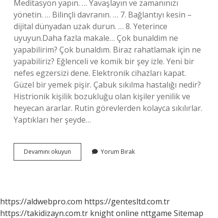
Meditasyon yapın. … Yavaşlayın ve zamanınızı
yönetin. … Bilinçli davranın. … 7. Bağlantıyı kesin –
dijital dünyadan uzak durun. … 8. Yeterince
uyuyun.Daha fazla makale… Çok bunaldim ne
yapabilirim? Çok bunaldım. Biraz rahatlamak için ne
yapabiliriz? Eğlenceli ve komik bir şey izle. Yeni bir
nefes egzersizi dene. Elektronik cihazları kapat.
Güzel bir yemek pişir. Çabuk sıkılma hastalığı nedir?
Histrionik kişilik bozukluğu olan kişiler yenilik ve
heyecan ararlar. Rutin görevlerden kolayca sıkılırlar.
Yaptıkları her şeyde…
Çok
Devamını okuyun
Yorum Bırak
Bunaldım
Da
Ne
Yapmam
Lazım
https://aldwebpro.com
https://gentesltd.com.tr
https://takidizayn.com.tr
knight online
nttgame
Sitemap