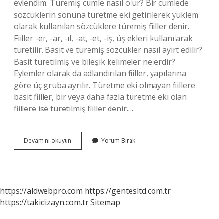
evlendim. Türemiş cümle nasıl olur? Bir cümlede
sözcüklerin sonuna türetme eki getirilerek yüklem
olarak kullanılan sözcüklere türemiş fiiller denir.
Fiiller -er, -ar, -ıl, -at, -et, -iş, üş ekleri kullanılarak
türetilir. Basit ve türemiş sözcükler nasıl ayırt edilir?
Basit türetilmiş ve bileşik kelimeler nelerdir?
Eylemler olarak da adlandırılan fiiller, yapılarına
göre üç gruba ayrılır. Türetme eki olmayan fiillere
basit fiiller, bir veya daha fazla türetme eki olan
fiillere ise türetilmiş fiiller denir.…
Türemiş
Devamını okuyun
Yorum Bırak
Kelimeler
Nasıl
Olur
https://aldwebpro.com
https://gentesltd.com.tr
https://takidizayn.com.tr
Sitemap