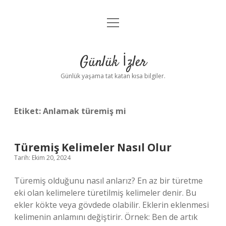
menüyü
Anasayfa
aç
Gizlilik Politikası
Günlük İzler
Yasal Uyarı
Günlük yaşama tat katan kısa bilgiler.
Hakkımızda
Etiket:
Anlamak türemiş mi
Türemiş Kelimeler Nasıl Olur
Tarih: Ekim 20, 2024
Türemiş olduğunu nasıl anlarız? En az bir türetme
eki olan kelimelere türetilmiş kelimeler denir. Bu
ekler kökte veya gövdede olabilir. Eklerin eklenmesi
kelimenin anlamını değiştirir. Örnek: Ben de artık