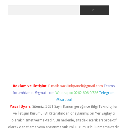
Arama
etci
Reklam ve İletişim:
E-mail:
backlinkpaneli@gmail.com
Teams:
forumhizmeti@gmail.com
Whatsapp: 0262 606 0 726
Telegram:
@karabul
Yasal Uyarı:
Sitemiz, 5651 Sayılı Kanun gereğince Bilgi Teknolojileri
ve İletişim Kurumu (BTK) tarafından onaylanmış bir Yer Sağlayıcı
olarak hizmet vermektedir. Bu nedenle, sitedeki içerikleri proaktif
olarak denetleme veya araştırma yükümlülüğümüz bulunmamaktadır.