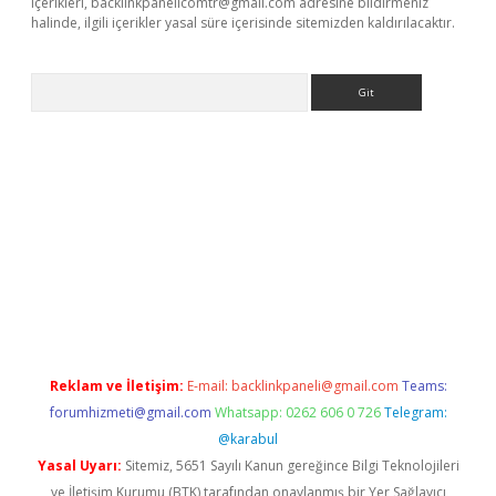
içerikleri,
backlinkpanelicomtr@gmail.com
adresine bildirmeniz
halinde, ilgili içerikler yasal süre içerisinde sitemizden kaldırılacaktır.
Arama
etci
Reklam ve İletişim:
E-mail:
backlinkpaneli@gmail.com
Teams:
forumhizmeti@gmail.com
Whatsapp: 0262 606 0 726
Telegram:
@karabul
Yasal Uyarı:
Sitemiz, 5651 Sayılı Kanun gereğince Bilgi Teknolojileri
ve İletişim Kurumu (BTK) tarafından onaylanmış bir Yer Sağlayıcı