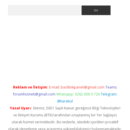
Arama
etci
Reklam ve İletişim:
E-mail:
backlinkpaneli@gmail.com
Teams:
forumhizmeti@gmail.com
Whatsapp: 0262 606 0 726
Telegram:
@karabul
Yasal Uyarı:
Sitemiz, 5651 Sayılı Kanun gereğince Bilgi Teknolojileri
ve İletişim Kurumu (BTK) tarafından onaylanmış bir Yer Sağlayıcı
olarak hizmet vermektedir. Bu nedenle, sitedeki içerikleri proaktif
olarak denetleme veya araştırma yükümlülüğümüz bulunmamaktadır.