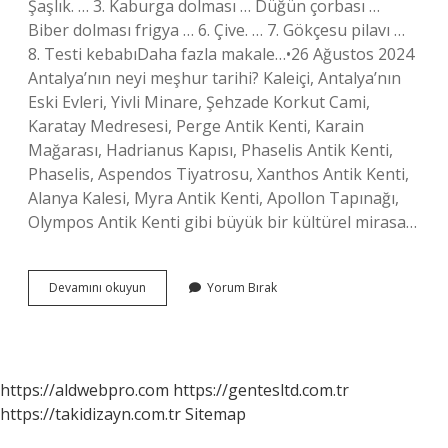
Şaşlık. … 3. Kaburga dolması … Düğün çorbası …
Biber dolması frigya … 6. Çive. … 7. Gökçesu pilavı …
8. Testi kebabıDaha fazla makale…•26 Ağustos 2024
Antalya’nın neyi meşhur tarihi? Kaleiçi, Antalya’nın
Eski Evleri, Yivli Minare, Şehzade Korkut Cami,
Karatay Medresesi, Perge Antik Kenti, Karain
Mağarası, Hadrianus Kapısı, Phaselis Antik Kenti,
Phaselis, Aspendos Tiyatrosu, Xanthos Antik Kenti,
Alanya Kalesi, Myra Antik Kenti, Apollon Tapınağı,
Olympos Antik Kenti gibi büyük bir kültürel mirasa…
Antalyanın
Devamını okuyun
Yorum Bırak
Hangi
Yeri
Meşhur
https://aldwebpro.com
https://gentesltd.com.tr
https://takidizayn.com.tr
Sitemap