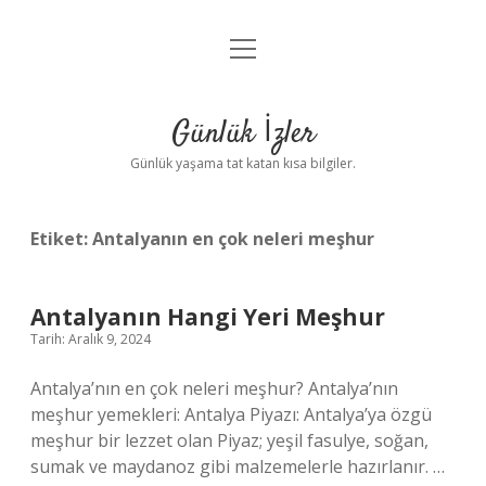
menüyü
Anasayfa
aç
Gizlilik Politikası
Günlük İzler
Yasal Uyarı
Günlük yaşama tat katan kısa bilgiler.
Hakkımızda
Etiket:
Antalyanın en çok neleri meşhur
Antalyanın Hangi Yeri Meşhur
Tarih: Aralık 9, 2024
Antalya’nın en çok neleri meşhur? Antalya’nın
meşhur yemekleri: Antalya Piyazı: Antalya’ya özgü
meşhur bir lezzet olan Piyaz; yeşil fasulye, soğan,
sumak ve maydanoz gibi malzemelerle hazırlanır. …