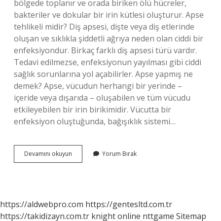
bölgede toplanır ve orada biriken ölü hücreler,
bakteriler ve dokular bir irin kütlesi oluşturur. Apse
tehlikeli midir? Diş apsesi, dişte veya diş etlerinde
oluşan ve sıklıkla şiddetli ağrıya neden olan ciddi bir
enfeksiyondur. Birkaç farklı diş apsesi türü vardır.
Tedavi edilmezse, enfeksiyonun yayılması gibi ciddi
sağlık sorunlarına yol açabilirler. Apse yapmış ne
demek? Apse, vücudun herhangi bir yerinde –
içeride veya dışarıda – oluşabilen ve tüm vücudu
etkileyebilen bir irin birikimidir. Vücutta bir
enfeksiyon oluştuğunda, bağışıklık sistemi…
Apse
Devamını okuyun
Yorum Bırak
Olmak
Ne
Demek
https://aldwebpro.com
https://gentesltd.com.tr
https://takidizayn.com.tr
knight online
nttgame
Sitemap