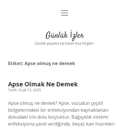
menüyü
Anasayfa
aç
Gizlilik Politikası
Günlük İzler
Yasal Uyarı
Günlük yaşama tat katan kısa bilgiler.
Hakkımızda
Etiket:
Apse olmuş ne demek
Apse Olmak Ne Demek
Tarih: Ocak 15, 2025
Apse olmuş ne demek? Apse, vücudun çeşitli
bölgelerindeki bir enfeksiyondan kaynaklanan
dokudaki irin dolu boşluktur. Bağışıklık sistemi
enfeksiyona yanıt verdiğinde, beyaz kan hücreleri