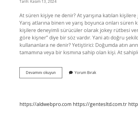
Tarih: Kasım 13, 2024
At süren kişiye ne denir? At yarışına katılan kişilere j
Yarış atlarına binen ve yarış boyunca onları süren k
kişilere deneyimli sürücüler olarak jokey rütbesi ver
göre kişner” diye bir söz vardır. Yani atı doğru şeki
kullananlara ne denir? Yetiştirici: Doğumda atın anne
tamamına veya bir kısmına sahip olan kişi. At sahipleri
At
Devamını okuyun
Yorum Bırak
Görevli
Ne
Demek
https://aldwebpro.com
https://gentesltd.com.tr
http