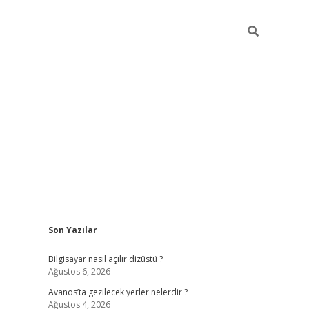
Sidebar
Son Yazılar
betci
Bilgisayar nasıl açılır dizüstü ?
Ağustos 6, 2026
Avanos’ta gezilecek yerler nelerdir ?
Ağustos 4, 2026