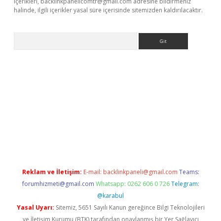
içerikleri,
backlinkpanelicomtr@gmail.com
adresine bildirmeniz
halinde, ilgili içerikler yasal süre içerisinde sitemizden kaldırılacaktır.
Arama
betci
Reklam ve İletişim:
E-mail:
backlinkpaneli@gmail.com
Teams:
forumhizmeti@gmail.com
Whatsapp: 0262 606 0 726
Telegram:
@karabul
Yasal Uyarı:
Sitemiz, 5651 Sayılı Kanun gereğince Bilgi Teknolojileri
ve İletişim Kurumu (BTK) tarafından onaylanmış bir Yer Sağlayıcı