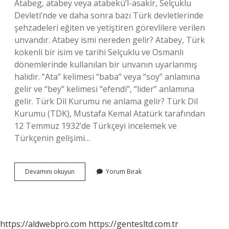
Atabeg, atabey veya atabekü’l-asakir, Selçuklu
Devleti’nde ve daha sonra bazı Türk devletlerinde
şehzadeleri eğiten ve yetiştiren görevlilere verilen
unvandır. Atabey ismi nereden gelir? Atabey, Türk
kökenli bir isim ve tarihi Selçuklu ve Osmanlı
dönemlerinde kullanılan bir unvanın uyarlanmış
halidir. “Ata” kelimesi “baba” veya “soy” anlamına
gelir ve “bey” kelimesi “efendi”, “lider” anlamına
gelir. Türk Dil Kurumu ne anlama gelir? Türk Dil
Kurumu (TDK), Mustafa Kemal Atatürk tarafından
12 Temmuz 1932’de Türkçeyi incelemek ve
Türkçenin gelişimi…
Atabey
Devamını okuyun
Yorum Bırak
Ne
Demek
Türk
Dil
Kurumu
https://aldwebpro.com
https://gentesltd.com.tr