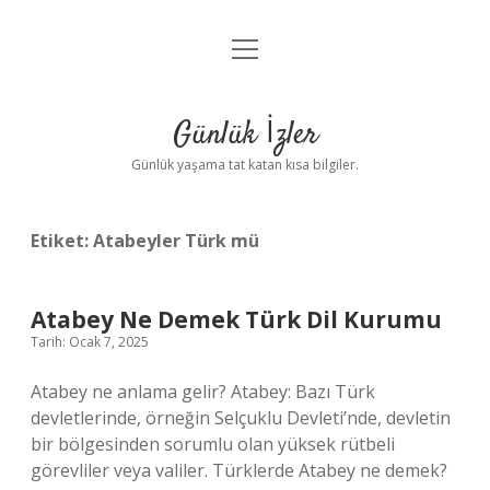
menüyü
Anasayfa
aç
Gizlilik Politikası
Günlük İzler
Yasal Uyarı
Günlük yaşama tat katan kısa bilgiler.
Hakkımızda
Etiket:
Atabeyler Türk mü
Atabey Ne Demek Türk Dil Kurumu
Tarih: Ocak 7, 2025
Atabey ne anlama gelir? Atabey: Bazı Türk
devletlerinde, örneğin Selçuklu Devleti’nde, devletin
bir bölgesinden sorumlu olan yüksek rütbeli
görevliler veya valiler. Türklerde Atabey ne demek?