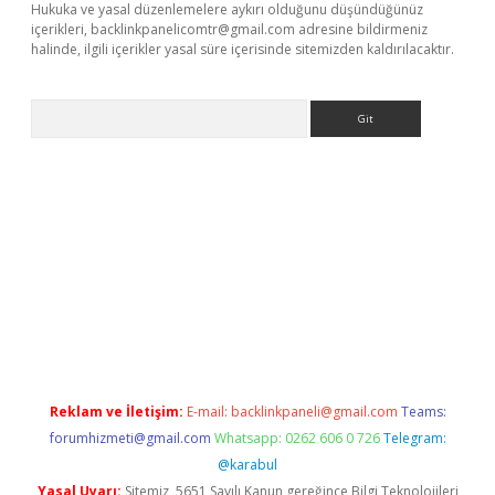
Hukuka ve yasal düzenlemelere aykırı olduğunu düşündüğünüz
içerikleri,
backlinkpanelicomtr@gmail.com
adresine bildirmeniz
halinde, ilgili içerikler yasal süre içerisinde sitemizden kaldırılacaktır.
Arama
tci
Reklam ve İletişim:
E-mail:
backlinkpaneli@gmail.com
Teams:
forumhizmeti@gmail.com
Whatsapp: 0262 606 0 726
Telegram:
@karabul
Yasal Uyarı:
Sitemiz, 5651 Sayılı Kanun gereğince Bilgi Teknolojileri