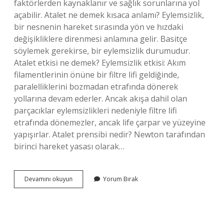
faktörlerden kaynaklanır ve sağlık sorunlarına yol
açabilir. Atalet ne demek kısaca anlamı? Eylemsizlik,
bir nesnenin hareket sırasında yön ve hızdaki
değişikliklere direnmesi anlamına gelir. Basitçe
söylemek gerekirse, bir eylemsizlik durumudur.
Atalet etkisi ne demek? Eylemsizlik etkisi: Akım
filamentlerinin önüne bir filtre lifi geldiğinde,
paralelliklerini bozmadan etrafında dönerek
yollarına devam ederler. Ancak akışa dahil olan
parçacıklar eylemsizlikleri nedeniyle filtre lifi
etrafında dönemezler, ancak life çarpar ve yüzeyine
yapışırlar. Atalet prensibi nedir? Newton tarafından
birinci hareket yasası olarak…
Atalet
Devamını okuyun
Yorum Bırak
Enerjisi
Ne
Demek