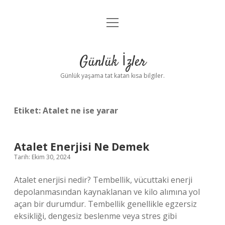
menüyü
Anasayfa
aç
Gizlilik Politikası
Günlük İzler
Yasal Uyarı
Günlük yaşama tat katan kısa bilgiler.
Hakkımızda
Etiket:
Atalet ne ise yarar
Atalet Enerjisi Ne Demek
Tarih: Ekim 30, 2024
Atalet enerjisi nedir? Tembellik, vücuttaki enerji
depolanmasından kaynaklanan ve kilo alımına yol
açan bir durumdur. Tembellik genellikle egzersiz
eksikliği, dengesiz beslenme veya stres gibi