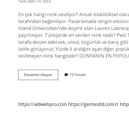
Tarih: Ekim 10, 2024
En çok hangi renk seviliyor? Ancak istatistiksel ol
tarafından beğeniliyor. Pazarlamada rengin etkisini
Island Üniversitesi’nde doçent olan Lauren Labrecqu
şaşırtmıyor. Türkiye’de en sevilen renk nedir? Peki
tarafa devam edersek, umut, özgürlük ve barış gibi d
üstte görüyoruz. Yüzde 6 aralığını aşan diğer popüle
sevilmeyen renk hangisidir? DÜNYANIN EN POP
En
Devamını okuyun
10 Yorum
Çok
Hangi
Rengi
Seviyor
https://aldwebpro.com
https://gentesltd.com.tr
http