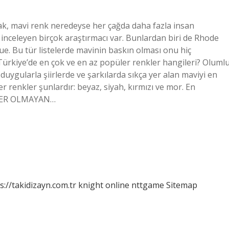
arak, mavi renk neredeyse her çağda daha fazla insan
 inceleyen birçok araştırmacı var. Bunlardan biri de Rhode
e. Bu tür listelerde mavinin baskın olması onu hiç
 Türkiye’de en çok ve en az popüler renkler hangileri? Oluml
uygularla şiirlerde ve şarkılarda sıkça yer alan maviyi en
r renkler şunlardır: beyaz, siyah, kırmızı ve mor. En
ÜLER OLMAYAN…
s://takidizayn.com.tr
knight online
nttgame
Sitemap