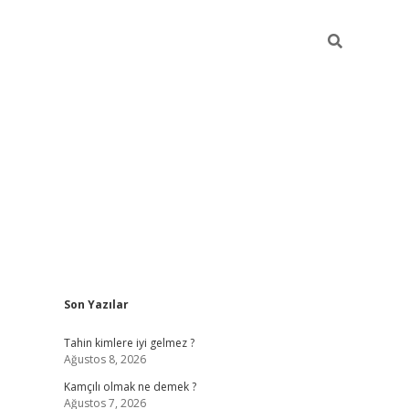
Sidebar
Son Yazılar
betci
Tahin kimlere iyi gelmez ?
Ağustos 8, 2026
Kamçılı olmak ne demek ?
Ağustos 7, 2026