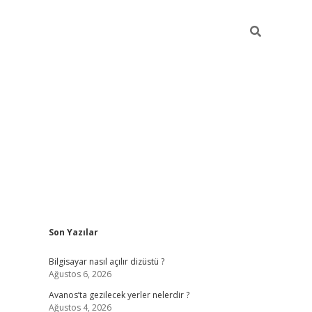
Sidebar
Son Yazılar
betci
Bilgisayar nasıl açılır dizüstü ?
Ağustos 6, 2026
Avanos’ta gezilecek yerler nelerdir ?
Ağustos 4, 2026