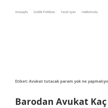
Anasayfa
Gizlilik Politikası
Yasal Uyarı
Hakkımızda
Etiket:
Avukat tutacak param yok ne yapmalıy
Barodan Avukat Kaç