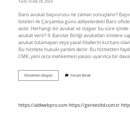
Tarih: Aralık 28, 2024
Baro avukat başvurusu ne zaman sonuçlanır? Başvur
listeleri ilk Çarşamba günü adliyelerdeki Baro ofisle
asılır. Herhangi bir avukat ve stajyer bu süre içinde 
avukat verir? 9. Barolar Birliği avukatları kimlere sa
avukat tutamayan veya yasal ihlallerin kurbanı olan 
Bu hizmete hukuki yardım denir. Bu hizmetten faydal
CMK, yani ceza mahkemesi yasası uyarınca bir dava
Barodan
Devamını okuyun
Yorum Bırak
Avukat
Kaç
Günde
Çıkar
https://aldwebpro.com
https://gentesltd.com.tr
http