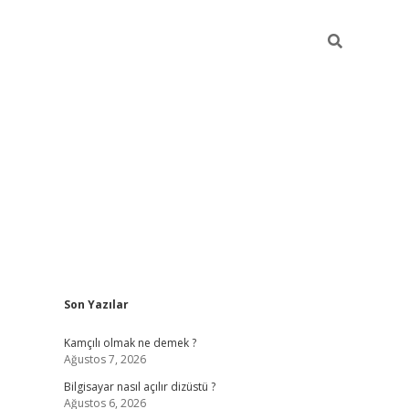
Sidebar
Son Yazılar
betci
Kamçılı olmak ne demek ?
Ağustos 7, 2026
Bilgisayar nasıl açılır dizüstü ?
Ağustos 6, 2026