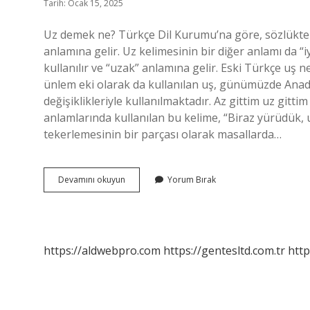
Tarih: Ocak 15, 2025
Uz demek ne? Türkçe Dil Kurumu’na göre, sözlükte “uz
anlamına gelir. Uz kelimesinin bir diğer anlamı da “i
kullanılır ve “uzak” anlamına gelir. Eski Türkçe uş n
ünlem eki olarak da kullanılan uş, günümüzde Anado
değişiklikleriyle kullanılmaktadır. Az gittim uz gittim
anlamlarında kullanılan bu kelime, “Biraz yürüdük, u
tekerlemesinin bir parçası olarak masallarda…
Eski
Devamını okuyun
Yorum Bırak
Türkçe
Uz
Ne
Demek
https://aldwebpro.com
https://gentesltd.com.tr
http