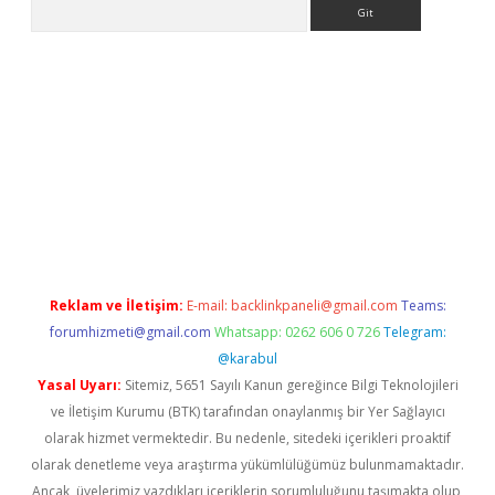
Arama
etci
Reklam ve İletişim:
E-mail:
backlinkpaneli@gmail.com
Teams:
forumhizmeti@gmail.com
Whatsapp: 0262 606 0 726
Telegram:
@karabul
Yasal Uyarı:
Sitemiz, 5651 Sayılı Kanun gereğince Bilgi Teknolojileri
ve İletişim Kurumu (BTK) tarafından onaylanmış bir Yer Sağlayıcı
olarak hizmet vermektedir. Bu nedenle, sitedeki içerikleri proaktif
olarak denetleme veya araştırma yükümlülüğümüz bulunmamaktadır.
Ancak, üyelerimiz yazdıkları içeriklerin sorumluluğunu taşımakta olup,