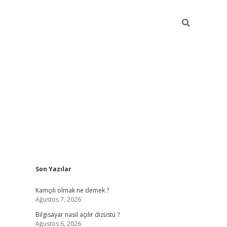
Sidebar
Son Yazılar
betci
Kamçılı olmak ne demek ?
Ağustos 7, 2026
Bilgisayar nasıl açılır dizüstü ?
Ağustos 6, 2026